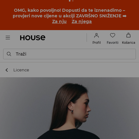
OMG, kako povoljno! Dopusti da te iznenadimo –
provjeri nove cijene u akciji ZAVRŠNO SNIŽENJE ➡️
Za nju
Za njega
Favoriti
Profil
Košarica
Traži
Licence