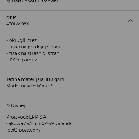
Dostupnost u trgovini
OPIS
430IW-99X
okrugli izrez
tisak na prednjoj strani
tisak na stražnjoj strani
100% pamuk
Težina materijala: 180 gsm
Model nosi veličinu: S
© Disney
Proizvodi
:
LPP S.A.
Łąkowa 39/44, 80-769 Gdańsk
lpp@lppsa.com