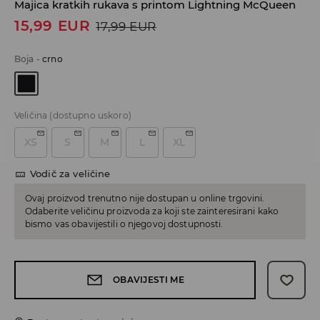
Majica kratkih rukava s printom Lightning McQueen
15,99
EUR
17,99
EUR
Boja
-
crno
Veličina
(dostupno uskoro)
XS
S
M
L
XL
Vodič za veličine
Ovaj proizvod trenutno nije dostupan u online trgovini.
Odaberite veličinu proizvoda za koji ste zainteresirani kako
bismo vas obavijestili o njegovoj dostupnosti.
OBAVIJESTI ME