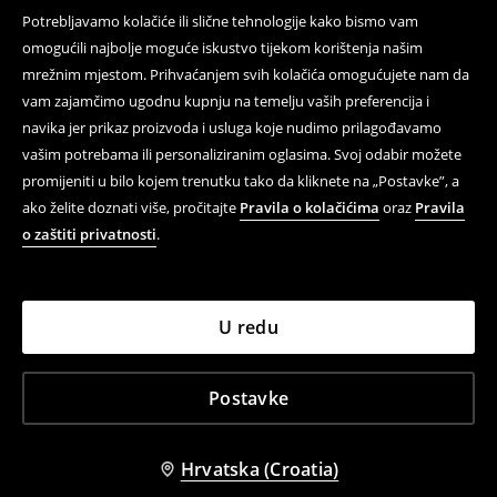
Potrebljavamo kolačiće ili slične tehnologije kako bismo vam
omogućili najbolje moguće iskustvo tijekom korištenja našim
mrežnim mjestom. Prihvaćanjem svih kolačića omogućujete nam da
vam zajamčimo ugodnu kupnju na temelju vaših preferencija i
navika jer prikaz proizvoda i usluga koje nudimo prilagođavamo
vašim potrebama ili personaliziranim oglasima. Svoj odabir možete
promijeniti u bilo kojem trenutku tako da kliknete na „Postavke”, a
ako želite doznati više, pročitajte
Pravila o kolačićima
oraz
Pravila
o zaštiti privatnosti
.
U redu
Postavke
Hrvatska (Croatia)