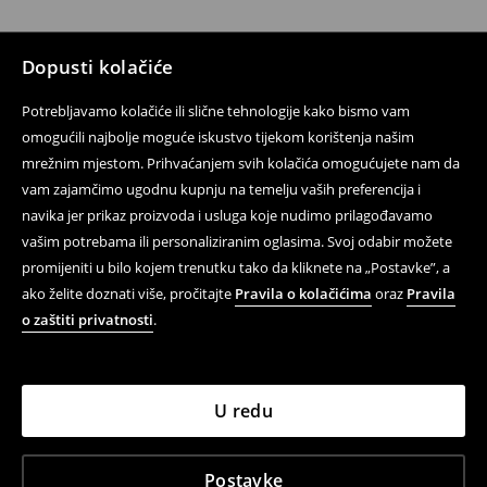
Dopusti kolačiće
Potrebljavamo kolačiće ili slične tehnologije kako bismo vam
omogućili najbolje moguće iskustvo tijekom korištenja našim
mrežnim mjestom. Prihvaćanjem svih kolačića omogućujete nam da
vam zajamčimo ugodnu kupnju na temelju vaših preferencija i
navika jer prikaz proizvoda i usluga koje nudimo prilagođavamo
vašim potrebama ili personaliziranim oglasima. Svoj odabir možete
promijeniti u bilo kojem trenutku tako da kliknete na „Postavke”, a
ako želite doznati više, pročitajte
Pravila o kolačićima
oraz
Pravila
o zaštiti privatnosti
.
U redu
Postavke