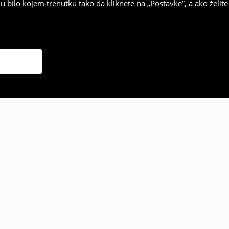
 bilo kojem trenutku tako da kliknete na „Postavke”, a ako želite 
 odabrali