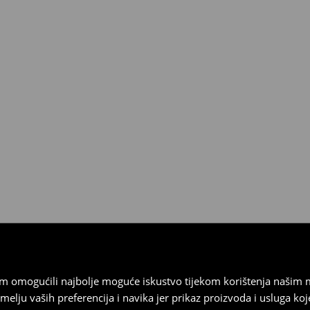
esplatno.
 biti vraćeni u roku od 30 dana
 u izvornom stanju, imati sve
ragove nošenja.
sebrand prodavaonici u
stupnog na našim stranicama,
vrata.
vam omogućili najbolje moguće iskustvo tijekom korištenja našim
u vaših preferencija i navika jer prikaz proizvoda i usluga k