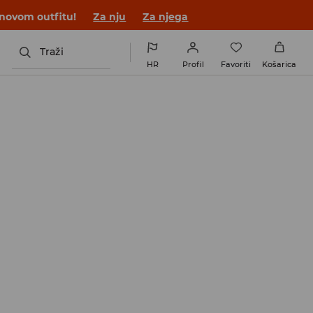
 novom outfitu!
Za nju
Za njega
Traži
HR
Profil
Favoriti
Košarica