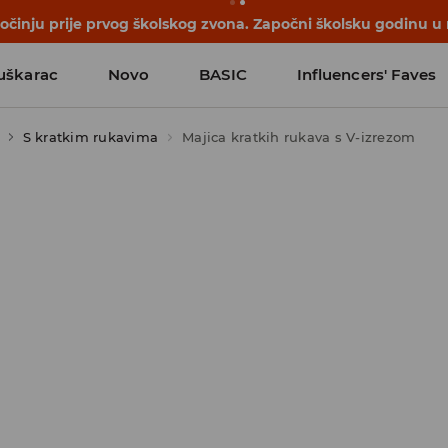
počinju prije prvog školskog zvona. Započni školsku godinu u
uškarac
Novo
BASIC
Influencers' Faves
S kratkim rukavima
Majica kratkih rukava s V-izrezom