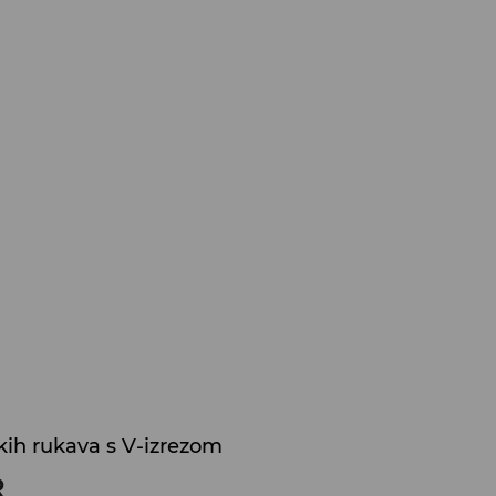
kih rukava s V-izrezom
R