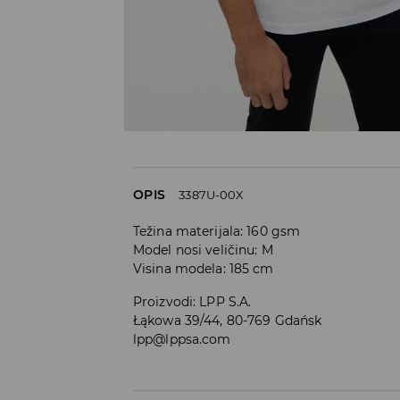
OPIS
3387U-00X
Težina materijala: 160 gsm
Model nosi veličinu: M
Visina modela: 185 cm
Proizvodi
:
LPP S.A.
Łąkowa 39/44, 80-769 Gdańsk
lpp@lppsa.com