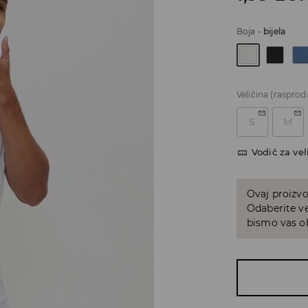
Boja
-
bijela
Veličina
(rasprod
S
M
Vodič za vel
Ovaj proizvo
Odaberite ve
bismo vas ob