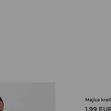
Majica krat
1,99
EU