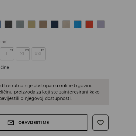
ano)
L
XL
XXL
ičine
d trenutno nije dostupan u online trgovini.
ličinu proizvoda za koji ste zainteresirani kako
avijestili o njegovoj dostupnosti.
OBAVIJESTI ME