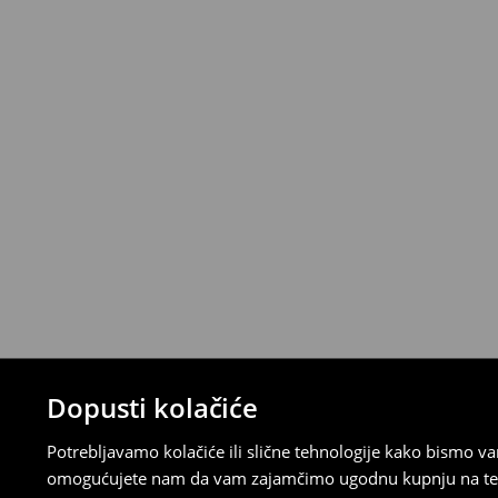
Narudžbe od 46 EUR i više isporučuju se b
⟶
Metode dostave
Uvjeti povrata
Proizvodi kupljeni u online trgovini mogu
od datuma isporuke. Proizvodi moraju biti
etikete, biti neoštećeni i ne smiju imati t
Povrat možete napraviti u bilo kojoj Hou
Republici Hrvatskoj ili putem obrasca do
gdje ćete odabrati metodu besplatnog po
⟶
Povrat i izmjene u E-Trgovini
Dopusti kolačiće
Potrebljavamo kolačiće ili slične tehnologije kako bismo 
omogućujete nam da vam zajamčimo ugodnu kupnju na temelj