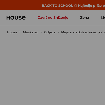
BACK TO SCHOOL
📒
Najbolje priče 
Završno Sniženje
Žena
M
House
Muškarac
Odjeća
Majice kratkih rukava, polo