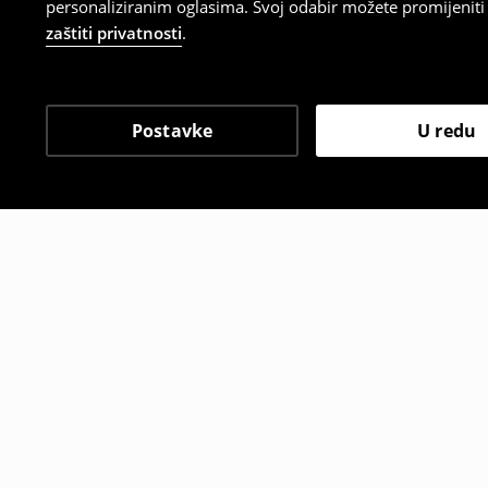
personaliziranim oglasima. Svoj odabir možete promijeniti u
zaštiti privatnosti
.
Postavke
U redu
Drugi kupci su također