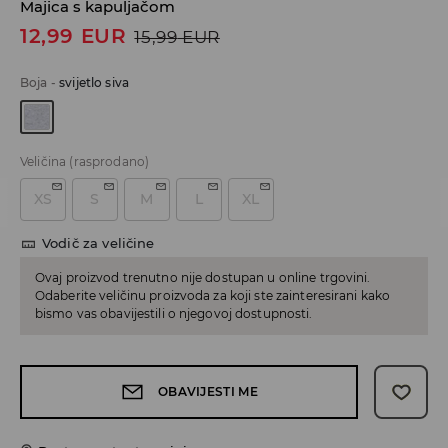
Majica s kapuljačom
12,99
EUR
15,99
EUR
Boja
-
svijetlo siva
Veličina
(rasprodano)
XS
S
M
L
XL
Vodič za veličine
Ovaj proizvod trenutno nije dostupan u online trgovini.
Odaberite veličinu proizvoda za koji ste zainteresirani kako
bismo vas obavijestili o njegovoj dostupnosti.
OBAVIJESTI ME