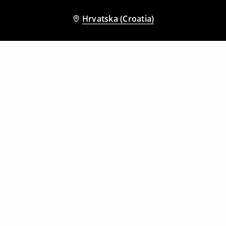
Hrvatska (Croatia)
Drugi kupci su također odabrali