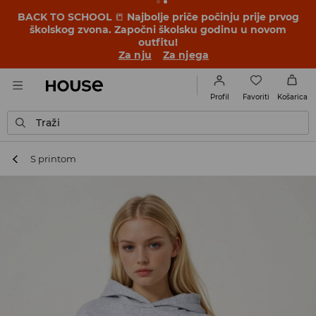
BACK TO SCHOOL
📒
Najbolje priče počinju prije prvog
školskog zvona. Započni školsku godinu u novom
outfitu!
Za nju
Za njega
Favoriti
Profil
Košarica
Traži
S printom