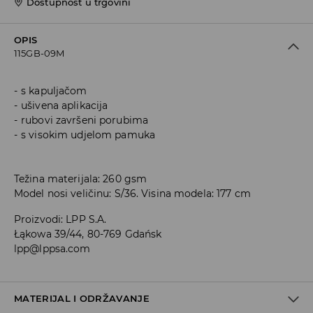
Dostupnost u trgovini
OPIS
115GB-09M
s kapuljačom
ušivena aplikacija
rubovi završeni porubima
s visokim udjelom pamuka
Težina materijala: 260 gsm
Model nosi veličinu: S/36. Visina modela: 177 cm
Proizvodi
:
LPP S.A.
Łąkowa 39/44, 80-769 Gdańsk
lpp@lppsa.com
MATERIJAL I ODRŽAVANJE