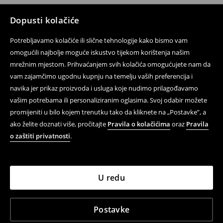
Dopusti kolačiće
Potrebljavamo kolačiće ili slične tehnologije kako bismo vam
omogućili najbolje moguće iskustvo tijekom korištenja našim
mrežnim mjestom. Prihvaćanjem svih kolačića omogućujete nam da
vam zajamčimo ugodnu kupnju na temelju vaših preferencija i
navika jer prikaz proizvoda i usluga koje nudimo prilagođavamo
vašim potrebama ili personaliziranim oglasima. Svoj odabir možete
promijeniti u bilo kojem trenutku tako da kliknete na „Postavke”, a
ako želite doznati više, pročitajte
Pravila o kolačićima
oraz
Pravila
o zaštiti privatnosti
.
U redu
Postavke