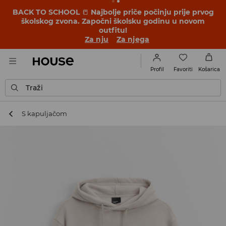
BACK TO SCHOOL
📒
Najbolje priče počinju prije prvog
školskog zvona. Započni školsku godinu u novom
outfitu!
Za nju
Za njega
Favoriti
Profil
Košarica
Traži
S kapuljačom