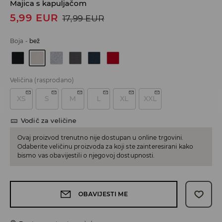
Majica s kapuljačom
5,99
EUR
17,99
EUR
Boja
-
bež
Veličina
(rasprodano)
XS
S
M
L
XL
XXL
Vodič za veličine
Ovaj proizvod trenutno nije dostupan u online trgovini.
Odaberite veličinu proizvoda za koji ste zainteresirani kako
bismo vas obavijestili o njegovoj dostupnosti.
OBAVIJESTI ME