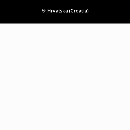
Hrvatska (Croatia)
Drugi kupci su također odabrali