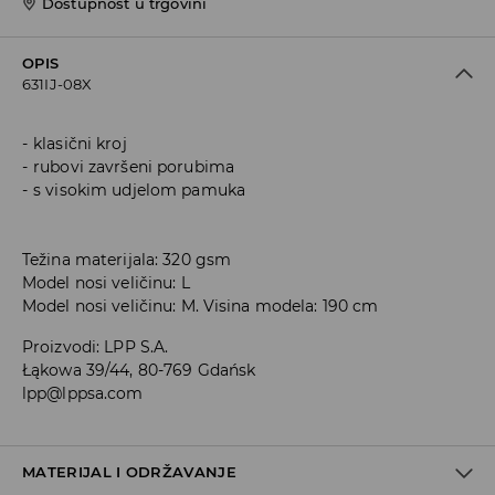
Dostupnost u trgovini
OPIS
631IJ-08X
klasični kroj
rubovi završeni porubima
s visokim udjelom pamuka
Težina materijala: 320 gsm
Model nosi veličinu: L
Model nosi veličinu: M. Visina modela: 190 cm
Proizvodi
:
LPP S.A.
Łąkowa 39/44, 80-769 Gdańsk
lpp@lppsa.com
MATERIJAL I ODRŽAVANJE