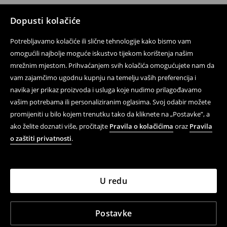
Dopusti kolačiće
Potrebljavamo kolačiće ili slične tehnologije kako bismo vam
omogućili najbolje moguće iskustvo tijekom korištenja našim
mrežnim mjestom. Prihvaćanjem svih kolačića omogućujete nam da
vam zajamčimo ugodnu kupnju na temelju vaših preferencija i
navika jer prikaz proizvoda i usluga koje nudimo prilagođavamo
vašim potrebama ili personaliziranim oglasima. Svoj odabir možete
promijeniti u bilo kojem trenutku tako da kliknete na „Postavke”, a
ako želite doznati više, pročitajte
Pravila o kolačićima
oraz
Pravila
o zaštiti privatnosti
.
U redu
Postavke