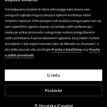
Potrebljavamo kolačiće ili slične tehnologije kako bismo vam
omogućili najbolje moguće iskustvo tijekom korištenja našim
mrežnim mjestom. Prihvaćanjem svih kolačića omogućujete nam da
vam zajamčimo ugodnu kupnju na temelju vaših preferencija i
navika jer prikaz proizvoda i usluga koje nudimo prilagođavamo
vašim potrebama ili personaliziranim oglasima. Svoj odabir možete
promijeniti u bilo kojem trenutku tako da kliknete na „Postavke”, a
ako želite doznati više, pročitajte
Pravila o kolačićima
oraz
Pravila
o zaštiti privatnosti
.
U redu
Postavke
Hrvatska (Croatia)