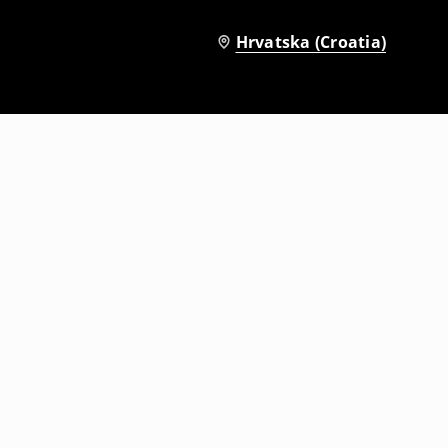
Hrvatska (Croatia)
Majica
22
,
99
EUR