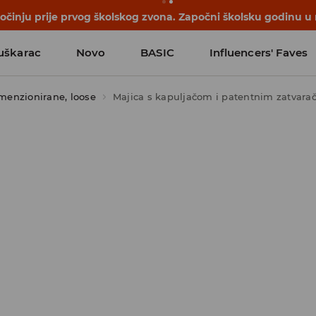
počinju prije prvog školskog zvona. Započni školsku godinu u
uškarac
Novo
BASIC
Influencers' Faves
menzionirane, loose
Majica s kapuljačom i patentnim zatvar