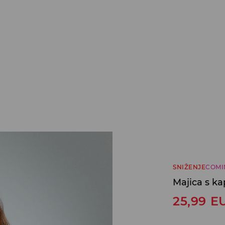
SNIŽENJE
COMI
Majica s k
25,99
E