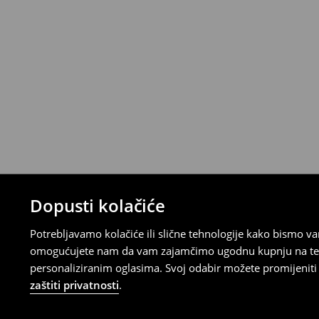
Narudžbe od 46 EUR i više isporučuju se b
⟶
Metode dostave
Uvjeti povrata
Proizvodi kupljeni u online trgovini mogu
od datuma isporuke. Proizvodi moraju biti
etikete, biti neoštećeni i ne smiju imati t
Povrat možete napraviti u bilo kojoj Hou
Republici Hrvatskoj ili putem obrasca do
gdje ćete odabrati metodu besplatnog po
⟶
Povrat i izmjene u E-Trgovini
Dopusti kolačiće
Potrebljavamo kolačiće ili slične tehnologije kako bismo 
omogućujete nam da vam zajamčimo ugodnu kupnju na temelj
personaliziranim oglasima. Svoj odabir možete promijeniti u
zaštiti privatnosti
.