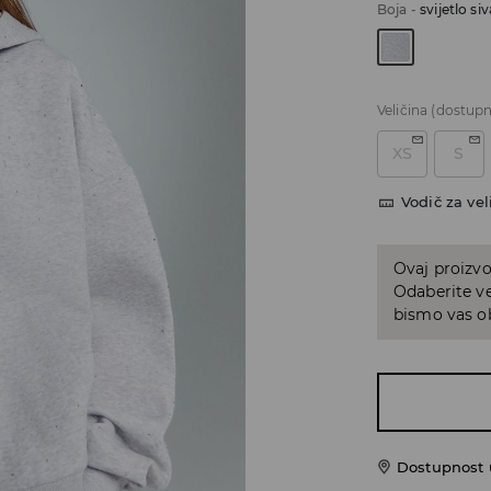
Boja
-
svijetlo siv
Veličina
(dostupn
XS
S
Vodič za vel
Ovaj proizvo
Odaberite ve
bismo vas ob
Dostupnost u