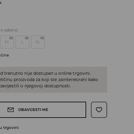
a
o uskoro)
M
L
XL
ičine
d trenutno nije dostupan u online trgovini.
ličinu proizvoda za koji ste zainteresirani kako
avijestili o njegovoj dostupnosti.
OBAVIJESTI ME
 trgovini