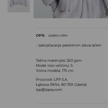
OPIS
428KH-09M
zakopčavanje patentnim zatvaračem
Težina materijala: 260 gsm
Model nosi veličinu: S
Visina modela: 175 cm
Proizvodi
:
LPP S.A.
Łąkowa 39/44, 80-769 Gdańsk
lpp@lppsa.com