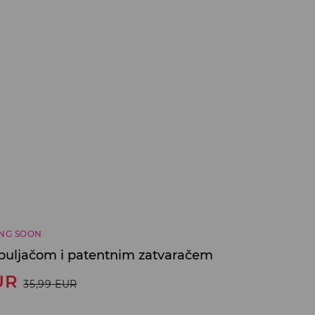
NG SOON
apuljačom i patentnim zatvaračem
UR
35,99
EUR