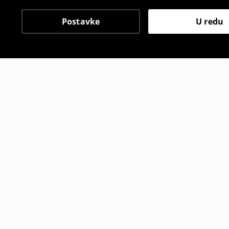
Postavke
U redu
Drugi kupci su također
Majica
Bomber gorn
22
,
99
EUR
29
,
99
EUR