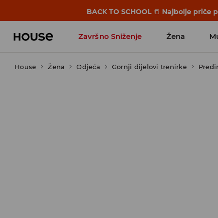
BACK TO SCHOOL
📒
Najbolje priče 
Završno Sniženje
Žena
M
House
Žena
Odjeća
Gornji dijelovi trenirke
Predi