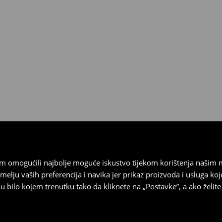
esplatno.
 biti vraćeni u roku od 30 dana
 u izvornom stanju, imati sve
ragove nošenja.
sebrand prodavaonici u
stupnog na našim stranicama,
vrata.
vam omogućili najbolje moguće iskustvo tijekom korištenja našim
u vaših preferencija i navika jer prikaz proizvoda i usluga k
 bilo kojem trenutku tako da kliknete na „Postavke”, a ako želite 