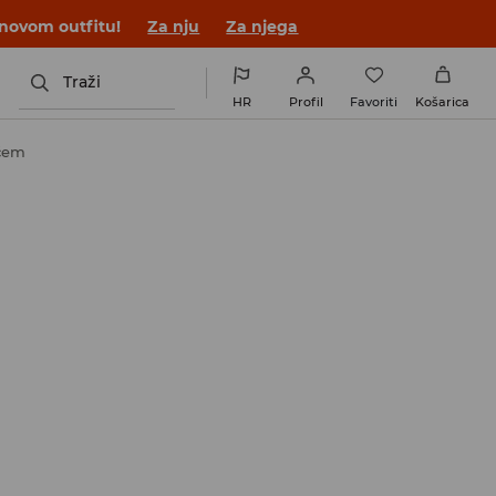
 novom outfitu!
Za nju
Za njega
Traži
HR
Profil
Favoriti
Košarica
ačem