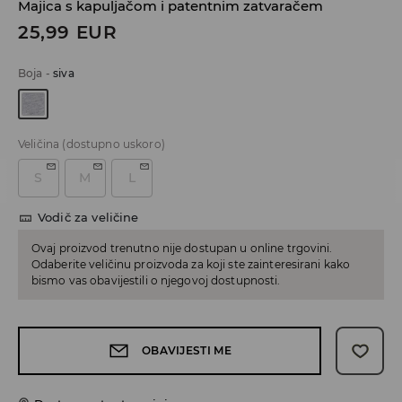
Majica s kapuljačom i patentnim zatvaračem
25,99
EUR
Boja
-
siva
Veličina
(dostupno uskoro)
S
M
L
Vodič za veličine
Ovaj proizvod trenutno nije dostupan u online trgovini.
Odaberite veličinu proizvoda za koji ste zainteresirani kako
bismo vas obavijestili o njegovoj dostupnosti.
OBAVIJESTI ME