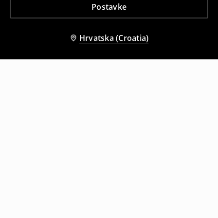
Postavke
Hrvatska (Croatia)
Drugi kupci su također odabrali