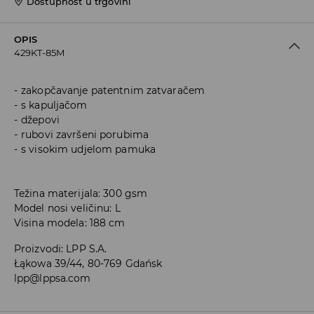
Dostupnost u trgovini
OPIS
429KT-85M
zakopčavanje patentnim zatvaračem
s kapuljačom
džepovi
rubovi završeni porubima
s visokim udjelom pamuka
Težina materijala: 300 gsm
Model nosi veličinu: L
Visina modela: 188 cm
Proizvodi
:
LPP S.A.
Łąkowa 39/44, 80-769 Gdańsk
lpp@lppsa.com