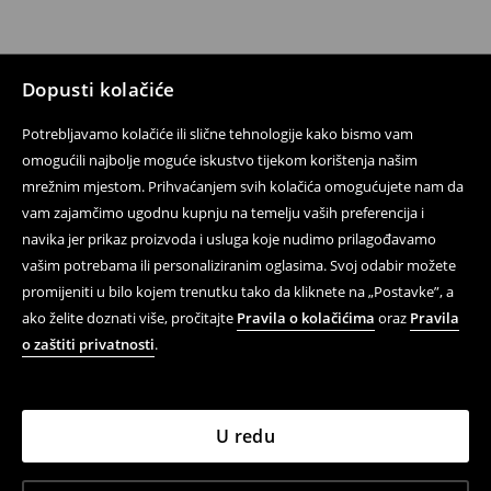
Dopusti kolačiće
Potrebljavamo kolačiće ili slične tehnologije kako bismo vam
omogućili najbolje moguće iskustvo tijekom korištenja našim
mrežnim mjestom. Prihvaćanjem svih kolačića omogućujete nam da
vam zajamčimo ugodnu kupnju na temelju vaših preferencija i
navika jer prikaz proizvoda i usluga koje nudimo prilagođavamo
vašim potrebama ili personaliziranim oglasima. Svoj odabir možete
promijeniti u bilo kojem trenutku tako da kliknete na „Postavke”, a
ako želite doznati više, pročitajte
Pravila o kolačićima
oraz
Pravila
o zaštiti privatnosti
.
U redu