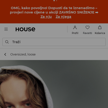
BACK TO SCHOOL
📒
Najbolje priče počinju prije prvog
školskog zvona. Započni školsku godinu u novom
outfitu!
Za nju
Za njega
Favoriti
Profil
Košarica
Traži
Oversized, loose