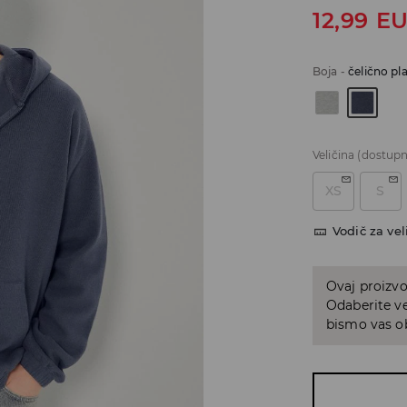
12,99
E
Boja
-
čelično pl
Veličina
(dostupn
XS
S
Vodič za vel
Ovaj proizvo
Odaberite ve
bismo vas ob