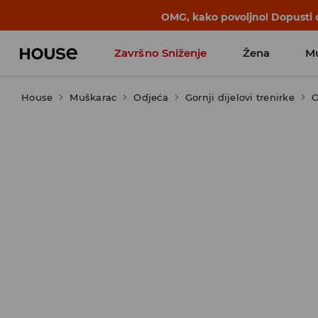
BACK TO SCHOOL
📒
Najbolje priče 
Završno Sniženje
Žena
M
House
Muškarac
Odjeća
Gornji dijelovi trenirke
O