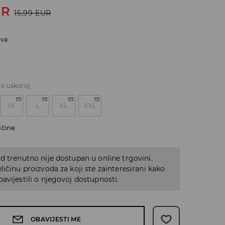
UR
15,99
EUR
ava
o uskoro)
M
L
XL
XXL
ičine
d trenutno nije dostupan u online trgovini.
ličinu proizvoda za koji ste zainteresirani kako
avijestili o njegovoj dostupnosti.
OBAVIJESTI ME