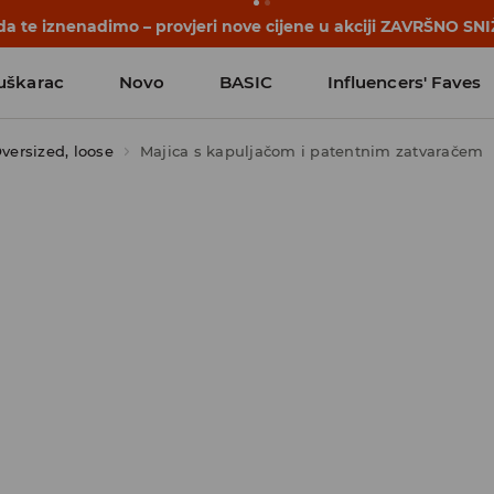
počinju prije prvog školskog zvona. Započni školsku godinu u
uškarac
Novo
BASIC
Influencers' Faves
versized, loose
Majica s kapuljačom i patentnim zatvaračem