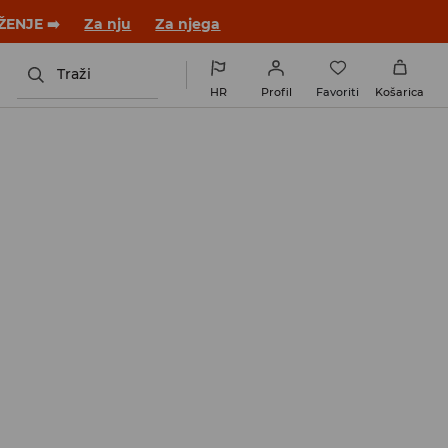
 novom outfitu!
Za nju
Za njega
Traži
HR
Profil
Favoriti
Košarica