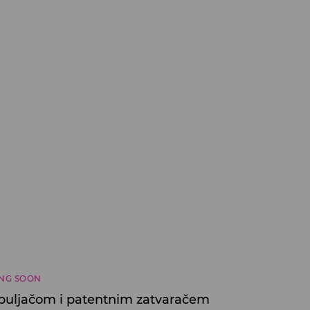
NG SOON
apuljačom i patentnim zatvaračem