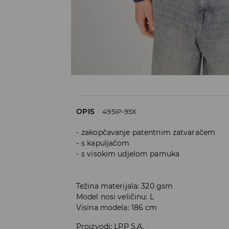
OPIS
495IP-95X
zakopčavanje patentnim zatvaračem
s kapuljačom
s visokim udjelom pamuka
Težina materijala: 320 gsm
Model nosi veličinu: L
Visina modela: 186 cm
Proizvodi
:
LPP S.A.