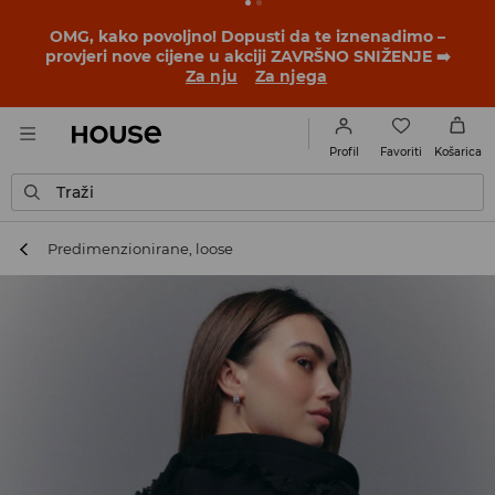
OMG, kako povoljno! Dopusti da te iznenadimo –
provjeri nove cijene u akciji ZAVRŠNO SNIŽENJE ➡️
Za nju
Za njega
Favoriti
Profil
Košarica
Traži
Predimenzionirane, loose