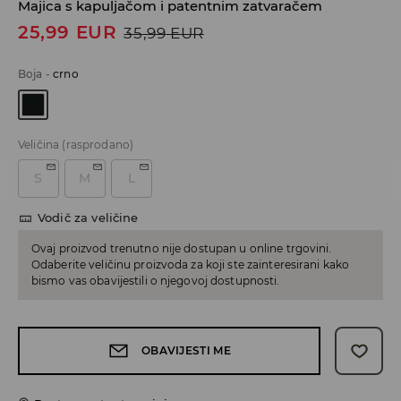
Majica s kapuljačom i patentnim zatvaračem
25,99
EUR
35,99
EUR
Boja
-
crno
Veličina
(rasprodano)
S
M
L
Vodič za veličine
Ovaj proizvod trenutno nije dostupan u online trgovini.
Odaberite veličinu proizvoda za koji ste zainteresirani kako
bismo vas obavijestili o njegovoj dostupnosti.
OBAVIJESTI ME