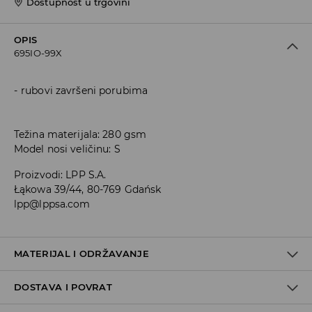
Dostupnost u trgovini
OPIS
695IO-99X
rubovi završeni porubima
Težina materijala: 280 gsm
Model nosi veličinu: S
Proizvodi
:
LPP S.A.
Łąkowa 39/44, 80-769 Gdańsk
lpp@lppsa.com
MATERIJAL I ODRŽAVANJE
DOSTAVA I POVRAT
PRVA TKANINA
:
60% PAMUK, 40% POLIESTERSKO VLAKNO