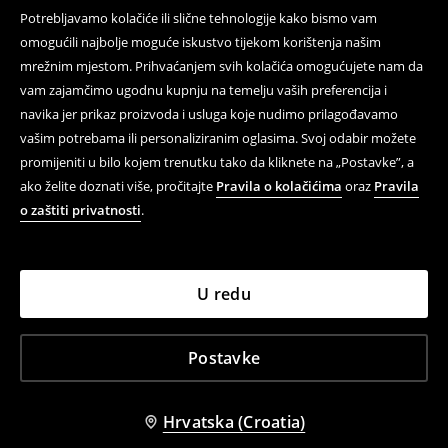
Potrebljavamo kolačiće ili slične tehnologije kako bismo vam
omogućili najbolje moguće iskustvo tijekom korištenja našim
mrežnim mjestom. Prihvaćanjem svih kolačića omogućujete nam da
vam zajamčimo ugodnu kupnju na temelju vaših preferencija i
navika jer prikaz proizvoda i usluga koje nudimo prilagođavamo
vašim potrebama ili personaliziranim oglasima. Svoj odabir možete
promijeniti u bilo kojem trenutku tako da kliknete na „Postavke”, a
ako želite doznati više, pročitajte
Pravila o kolačićima
oraz
Pravila
o zaštiti privatnosti
.
U redu
Postavke
Hrvatska (Croatia)