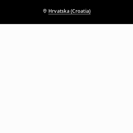
Hrvatska (Croatia)
Drugi kupci su također odabrali