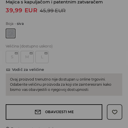
Majica s kapuljačom i patentnim zatvaračem
39,99
EUR
45,99
EUR
Boja
-
siva
Veličina
(dostupno uskoro)
S
M
L
Vodič za veličine
Ovaj proizvod trenutno nije dostupan u online trgovini.
Odaberite veličinu proizvoda za koji ste zainteresirani kako
bismo vas obavijestili o njegovoj dostupnosti.
OBAVIJESTI ME