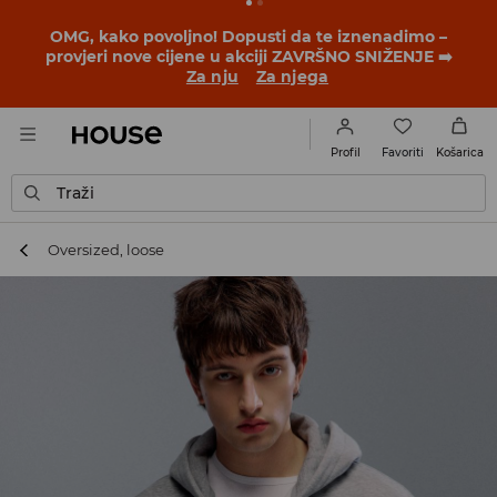
BACK TO SCHOOL
📒
Najbolje priče počinju prije prvog
školskog zvona. Započni školsku godinu u novom
outfitu!
Za nju
Za njega
Favoriti
Profil
Košarica
Traži
Oversized, loose