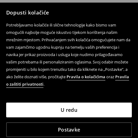
Dopusti kolačiće
Potrebljavamo kolačiće ili slične tehnologije kako bismo vam
omogućili najbolje moguće iskustvo tijekom korištenja našim
mrežnim mjestom. Prihvaćanjem svih kolačića omogućujete nam da
vam zajamčimo ugodnu kupnju na temelju vaših preferencija i
navika jer prikaz proizvoda i usluga koje nudimo prilagođavamo
vašim potrebama ili personaliziranim oglasima. Svoj odabir možete
promijeniti u bilo kojem trenutku tako da kliknete na „Postavke”, a
ako želite doznati više, pročitajte
Pravila o kolačićima
oraz
Pravila
o zaštiti privatnosti
.
U redu
Postavke