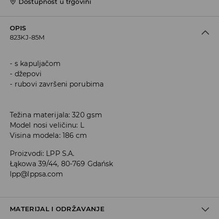
Dostupnost u trgovini
OPIS
823KJ-85M
s kapuljačom
džepovi
rubovi završeni porubima
Težina materijala: 320 gsm
Model nosi veličinu: L
Visina modela: 186 cm
Proizvodi
:
LPP S.A.
Łąkowa 39/44, 80-769 Gdańsk
lpp@lppsa.com
MATERIJAL I ODRŽAVANJE