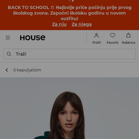
BACK TO SCHOOL
📒
Najbolje priče počinju prije prvog
školskog zvona. Započni školsku godinu u novom
outfitu!
Za nju
Za njega
Favoriti
Profil
Košarica
Traži
S kapuljačom