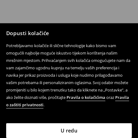
Dopusti kolačiće
Potrebljavamo kolačiće ili slične tehnologije kako bismo vam
omogućili najbolje moguće iskustvo tijekom korištenja našim
mrežnim mjestom. Prihvaćanjem svih kolačića omogućujete nam da
vam zajamčimo ugodnu kupnju na temelju vaših preferencija i
navika jer prikaz proizvoda i usluga koje nudimo prilagođavamo
vašim potrebama ili personaliziranim oglasima. Svoj odabir možete
promijeniti u bilo kojem trenutku tako da kliknete na „Postavke”, a
ako želite doznati više, pročitajte
Pravila o kolačićima
oraz
Pravila
o zaštiti privatnosti
.
U redu