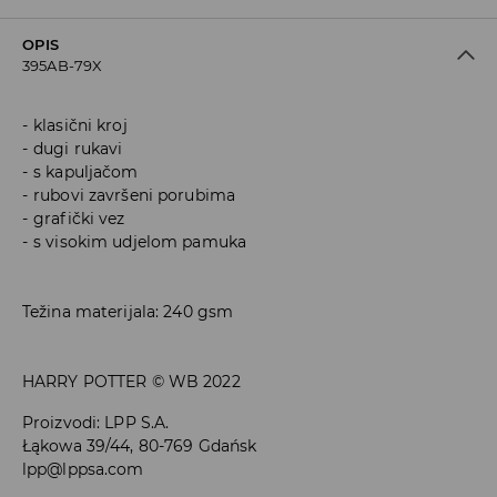
OPIS
395AB-79X
klasični kroj
dugi rukavi
s kapuljačom
rubovi završeni porubima
grafički vez
s visokim udjelom pamuka
Težina materijala: 240 gsm
HARRY POTTER © WB 2022
Proizvodi
:
LPP S.A.
Łąkowa 39/44, 80-769 Gdańsk
lpp@lppsa.com