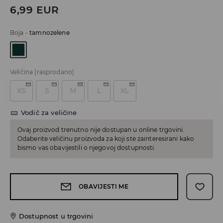
6,99
EUR
Boja
-
tamnozelene
Veličina
(rasprodano)
XS
S
M
L
XL
Vodič za veličine
Ovaj proizvod trenutno nije dostupan u online trgovini.
Odaberite veličinu proizvoda za koji ste zainteresirani kako
bismo vas obavijestili o njegovoj dostupnosti.
OBAVIJESTI ME
Dostupnost u trgovini