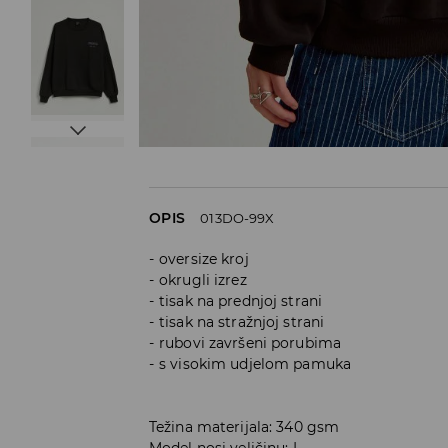
OPIS
013DO-99X
oversize kroj
okrugli izrez
tisak na prednjoj strani
tisak na stražnjoj strani
rubovi završeni porubima
s visokim udjelom pamuka
Težina materijala: 340 gsm
Model nosi veličinu: L