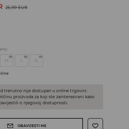
R
25,99
EUR
ano)
M
L
XL
ičine
d trenutno nije dostupan u online trgovini.
ličinu proizvoda za koji ste zainteresirani kako
avijestili o njegovoj dostupnosti.
OBAVIJESTI ME