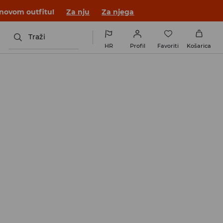
 novom outfitu!
Za nju
Za njega
Traži
HR
Profil
Favoriti
Košarica