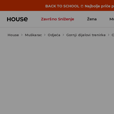
BACK TO SCHOOL
📒
Najbolje priče 
Završno Sniženje
Žena
M
House
Muškarac
Odjeća
Gornji dijelovi trenirke
O