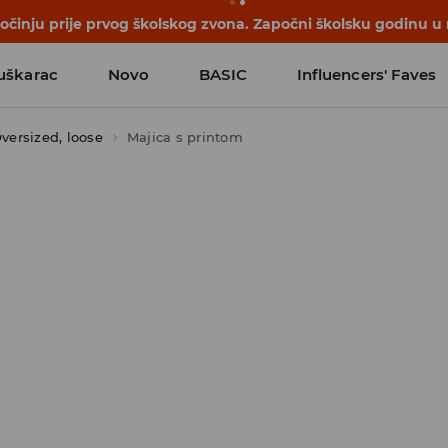
počinju prije prvog školskog zvona. Započni školsku godinu u
uškarac
Novo
BASIC
Influencers' Faves
versized, loose
Majica s printom