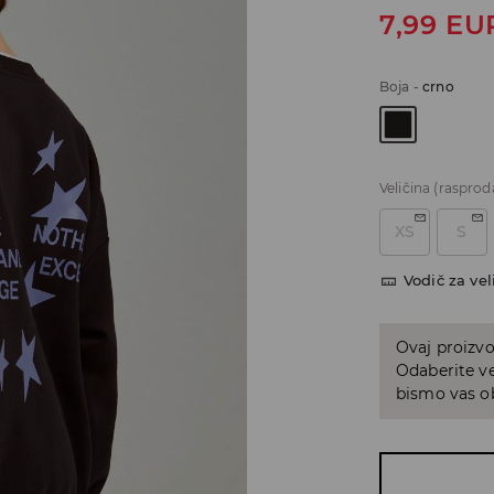
7,99
EU
Boja
-
crno
Veličina
(rasprod
XS
S
Vodič za vel
Ovaj proizvo
Odaberite ve
bismo vas ob