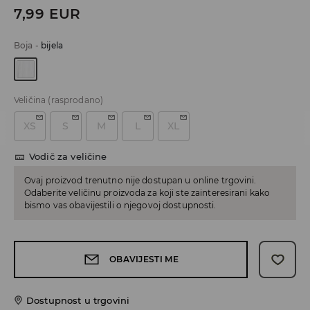
7,99
EUR
Boja
-
bijela
Veličina
(rasprodano)
XS
S
M
L
XL
Vodič za veličine
Ovaj proizvod trenutno nije dostupan u online trgovini.
Odaberite veličinu proizvoda za koji ste zainteresirani kako
bismo vas obavijestili o njegovoj dostupnosti.
OBAVIJESTI ME
Dostupnost u trgovini