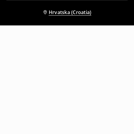
Hrvatska (Croatia)
Drugi kupci su također odabrali