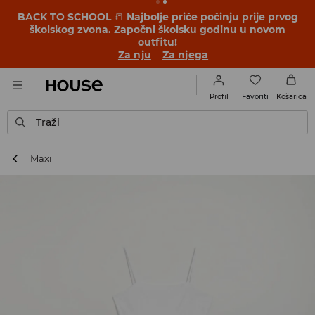
BACK TO SCHOOL
📒
Najbolje priče počinju prije prvog
školskog zvona. Započni školsku godinu u novom
outfitu!
Za nju
Za njega
Favoriti
Profil
Košarica
Traži
Maxi