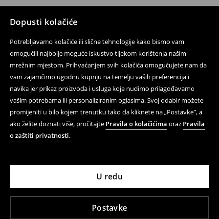
Dopusti kolačiće
Potrebljavamo kolačiće ili slične tehnologije kako bismo vam
omogućili najbolje moguće iskustvo tijekom korištenja našim
mrežnim mjestom. Prihvaćanjem svih kolačića omogućujete nam da
vam zajamčimo ugodnu kupnju na temelju vaših preferencija i
navika jer prikaz proizvoda i usluga koje nudimo prilagođavamo
vašim potrebama ili personaliziranim oglasima. Svoj odabir možete
promijeniti u bilo kojem trenutku tako da kliknete na „Postavke”, a
ako želite doznati više, pročitajte
Pravila o kolačićima
oraz
Pravila
o zaštiti privatnosti
.
U redu
Postavke