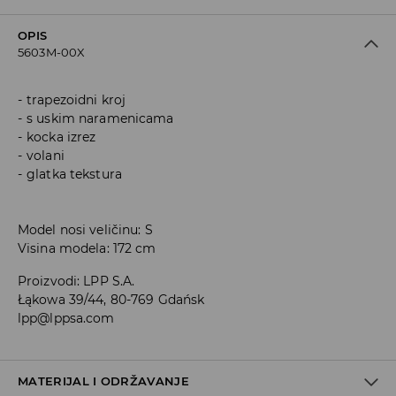
OPIS
5603M-00X
trapezoidni kroj
s uskim naramenicama
kocka izrez
volani
glatka tekstura
Model nosi veličinu: S
Visina modela: 172 cm
Proizvodi
:
LPP S.A.
Łąkowa 39/44, 80-769 Gdańsk
lpp@lppsa.com
MATERIJAL I ODRŽAVANJE