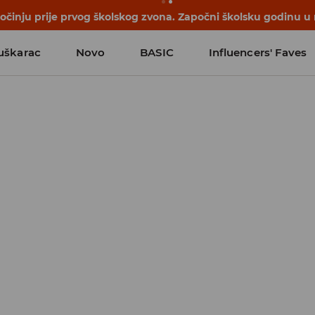
počinju prije prvog školskog zvona. Započni školsku godinu u
uškarac
Novo
BASIC
Influencers' Faves