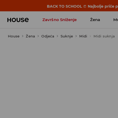
BACK TO SCHOOL
📒
Najbolje priče 
Završno Sniženje
Žena
M
House
Žena
Odjeća
Suknje
Midi
Midi suknja