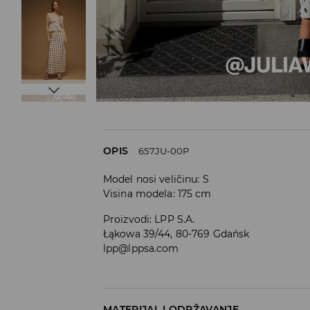
OPIS
657JU-00P
Model nosi veličinu: S
Visina modela: 175 cm
Proizvodi
:
LPP S.A.
Łąkowa 39/44, 80-769 Gdańsk
lpp@lppsa.com
MATERIJAL I ODRŽAVANJE