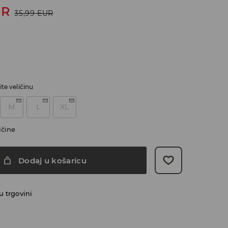
UR
35,99
EUR
te veličinu
M
L
XL
ičine
Dodaj u košaricu
 trgovini