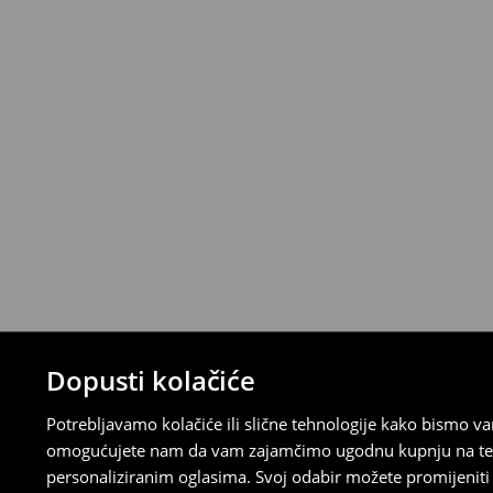
Narudžbe od 46 EUR i više isporučuju se b
⟶
Metode dostave
Uvjeti povrata
Proizvodi kupljeni u online trgovini mogu
od datuma isporuke. Proizvodi moraju biti
etikete, biti neoštećeni i ne smiju imati t
Povrat možete napraviti u bilo kojoj Hou
Republici Hrvatskoj ili putem obrasca do
gdje ćete odabrati metodu besplatnog po
⟶
Povrat i izmjene u E-Trgovini
Dopusti kolačiće
Potrebljavamo kolačiće ili slične tehnologije kako bismo 
omogućujete nam da vam zajamčimo ugodnu kupnju na temelj
personaliziranim oglasima. Svoj odabir možete promijeniti u