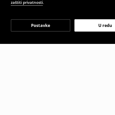
zaštiti privatnosti
.
Postavke
U redu
Drugi kupci su također