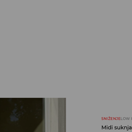
SNIŽENJE
LOW 
Midi suknja