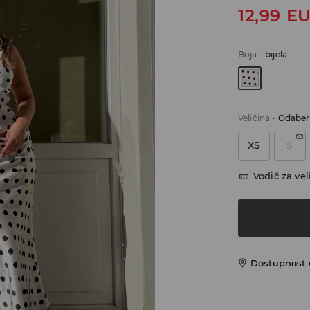
12,99
E
Boja
-
bijela
Veličina
-
Odaberi
XS
S
Vodič za vel
Dostupnost u