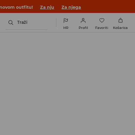
 novom outfitu!
Za nju
Za njega
Traži
HR
Profil
Favoriti
Košarica