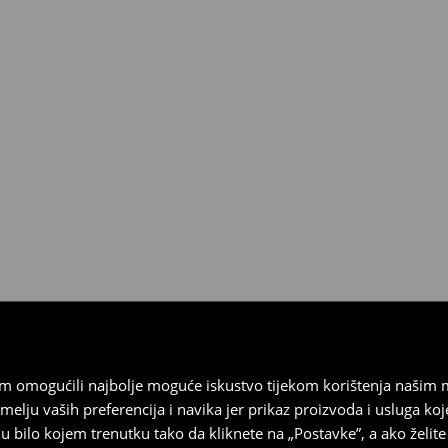
esplatno.
 biti vraćeni u roku od 30 dana
 u izvornom stanju, imati sve
ragove nošenja.
sebrand prodavaonici u
stupnog na našim stranicama,
vrata.
vam omogućili najbolje moguće iskustvo tijekom korištenja našim
u vaših preferencija i navika jer prikaz proizvoda i usluga k
 bilo kojem trenutku tako da kliknete na „Postavke”, a ako želite 