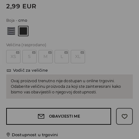
2,99
EUR
Boja
-
crno
Veličina
(rasprodano)
XS
S
M
L
XL
Vodič za veličine
Ovaj proizvod trenutno nije dostupan u online trgovini.
Odaberite veličinu proizvoda za koji ste zainteresirani kako
bismo vas obavijestili o njegovoj dostupnosti.
OBAVIJESTI ME
Dostupnost u trgovini