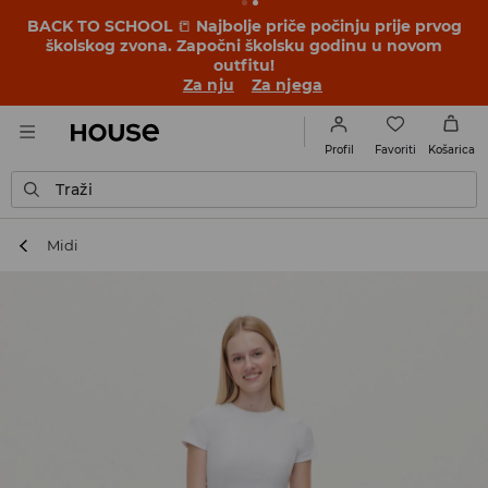
BACK TO SCHOOL
📒
Najbolje priče počinju prije prvog
školskog zvona. Započni školsku godinu u novom
outfitu!
Za nju
Za njega
Favoriti
Profil
Košarica
Traži
Midi