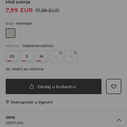
Midi suknja
7,99
EUR
17,99
EUR
Boja
-
kremasti
Veličina
-
Odaberite veličinu
XS
S
M
L
XL
Vodič za veličine
Dodaj u košaricu
Dostupnost u trgovini
OPIS
535IP-01X