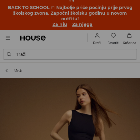
BACK TO SCHOOL
📒
Najbolje priče počinju prije prvog
školskog zvona. Započni školsku godinu u novom
outfitu!
Za nju
Za njega
Favoriti
Profil
Košarica
Traži
Midi