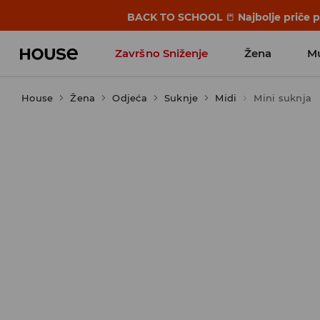
BACK TO SCHOOL
📒
Najbolje priče 
Završno Sniženje
Žena
M
House
Žena
Odjeća
Suknje
Midi
Mini suknja