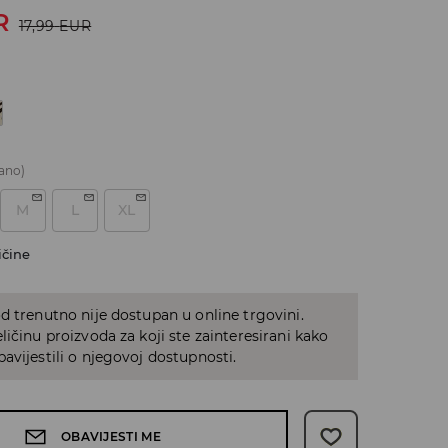
R
17,99
EUR
ano)
M
L
XL
ičine
d trenutno nije dostupan u online trgovini.
ličinu proizvoda za koji ste zainteresirani kako
avijestili o njegovoj dostupnosti.
OBAVIJESTI ME