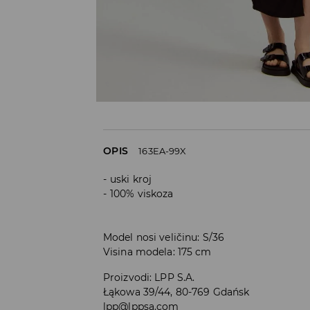
OPIS
163EA-99X
uski kroj
100% viskoza
Model nosi veličinu: S/36
Visina modela: 175 cm
Proizvodi
:
LPP S.A.
Łąkowa 39/44, 80-769 Gdańsk
lpp@lppsa.com