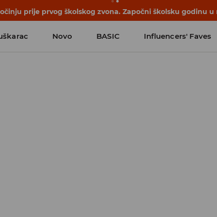
počinju prije prvog školskog zvona. Započni školsku godinu u
uškarac
Novo
BASIC
Influencers' Faves