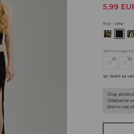
5,99
EU
Boja
-
crno
Veličina
(rasprod
XS
S
Vodič za vel
Ovaj proizvo
Odaberite ve
bismo vas ob