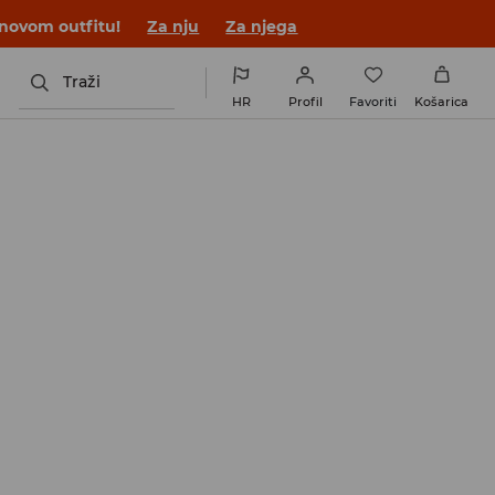
 novom outfitu!
Za nju
Za njega
Traži
HR
Profil
Favoriti
Košarica