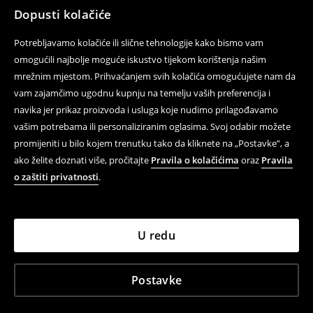
Dopusti kolačiće
Potrebljavamo kolačiće ili slične tehnologije kako bismo vam
omogućili najbolje moguće iskustvo tijekom korištenja našim
mrežnim mjestom. Prihvaćanjem svih kolačića omogućujete nam da
vam zajamčimo ugodnu kupnju na temelju vaših preferencija i
navika jer prikaz proizvoda i usluga koje nudimo prilagođavamo
vašim potrebama ili personaliziranim oglasima. Svoj odabir možete
promijeniti u bilo kojem trenutku tako da kliknete na „Postavke”, a
ako želite doznati više, pročitajte
Pravila o kolačićima
oraz
Pravila
o zaštiti privatnosti
.
U redu
Postavke