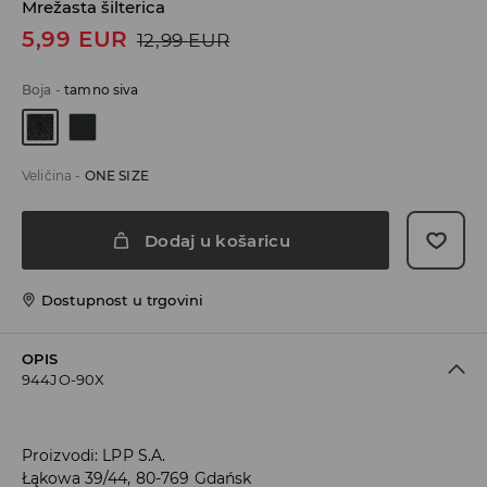
Mrežasta šilterica
5,99
EUR
12,99
EUR
Boja
-
tamno siva
Veličina
-
ONE SIZE
Dodaj u košaricu
Dostupnost u trgovini
OPIS
944JO-90X
Proizvodi
:
LPP S.A.
Łąkowa 39/44, 80-769 Gdańsk