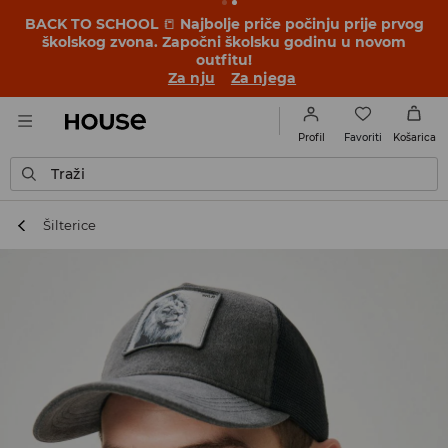
BACK TO SCHOOL
📒
Najbolje priče počinju prije prvog
školskog zvona. Započni školsku godinu u novom
outfitu!
Za nju
Za njega
Favoriti
Profil
Košarica
Traži
Šilterice