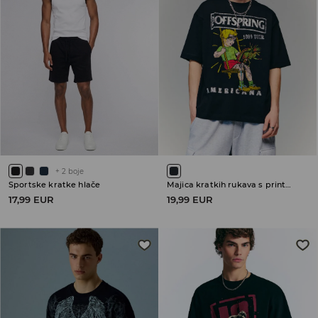
+
2
boje
Sportske kratke hlače
Majica kratkih rukava s printom The Offspring
17,99 EUR
19,99 EUR