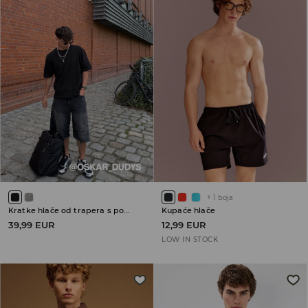
+
1
boja
Kratke hlače od trapera s pohabanim porubima
Kupaće hlače
39,99 EUR
12,99 EUR
LOW IN STOCK