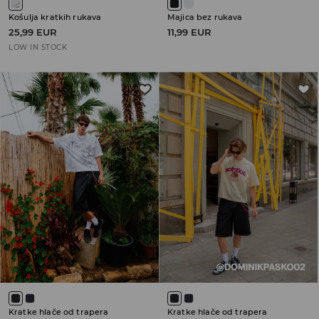
Košulja kratkih rukava
Majica bez rukava
25,99 EUR
11,99 EUR
LOW IN STOCK
Kratke hlače od trapera
Kratke hlače od trapera