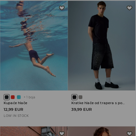
+
1
boja
Kupaće hlače
Kratke hlače od trapera s pohabanim porubima
12,99 EUR
39,99 EUR
LOW IN STOCK