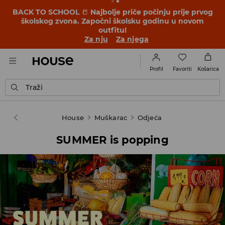
OMG, kako povoljno! Dopusti da te iznenadimo –
provjeri nove cijene u akciji ZAVRŠNO SNIŽENJE ➡️
Za nju
Za njega
Favoriti
Profil
Košarica
Traži
House
Muškarac
Odjeća
SUMMER is popping