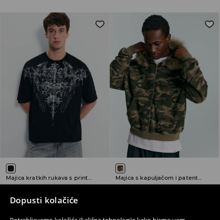
Majica kratkih rukava s printom
Majica s kapuljačom i patentnim zatvaračem
17,99 EUR
49,99 EUR
Dopusti kolačiće