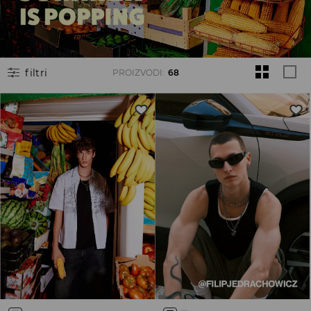
filtri
PROIZVODI
:
68