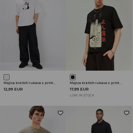
Majica kratkih rukava s printom
Majica kratkih rukava s printom Junji Ito's Cat Diary: Yon & Mu
12,99 EUR
17,99 EUR
LOW IN STOCK