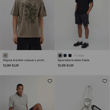
+
2
boje
Majica kratkih rukava s printom
Sportske kratke hlače
12,99 EUR
15,99 EUR