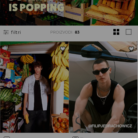
filtri
PROIZVODI
:
83