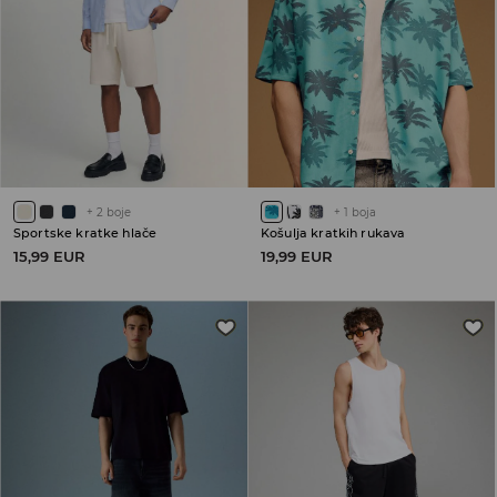
+
2
boje
+
1
boja
Sportske kratke hlače
Košulja kratkih rukava
15,99 EUR
19,99 EUR