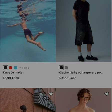
+
1
boja
Kupaće hlače
Kratke hlače od trapera s pohabanim porubima
12,99 EUR
39,99 EUR