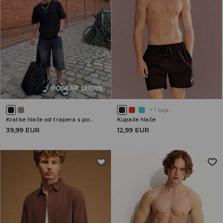
+
1
boja
Kratke hlače od trapera s pohabanim porubima
Kupaće hlače
39,99 EUR
12,99 EUR