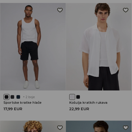
+
2
boje
Sportske kratke hlače
Košulja kratkih rukava
17,99 EUR
22,99 EUR