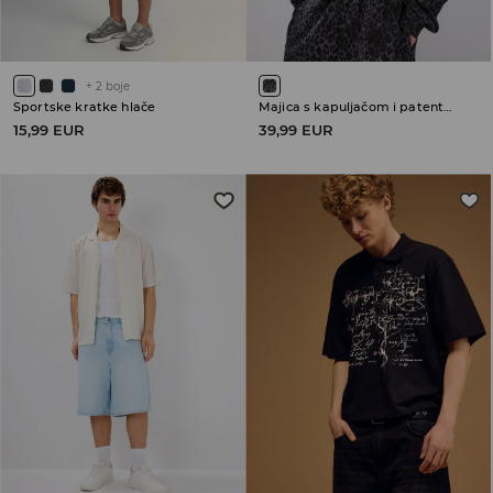
+
2
boje
Sportske kratke hlače
Majica s kapuljačom i patentnim zatvaračem
15,99 EUR
39,99 EUR