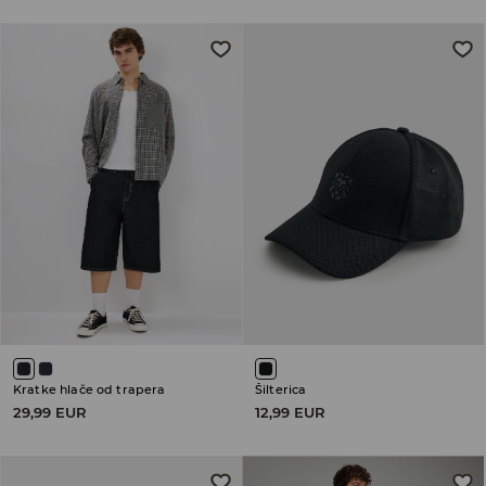
Kratke hlače od trapera
Šilterica
29,99 EUR
12,99 EUR