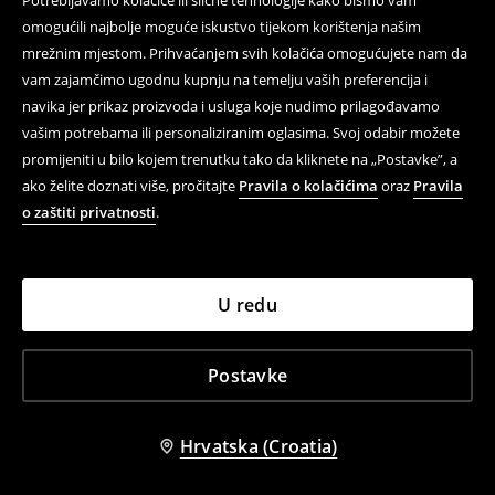
Potrebljavamo kolačiće ili slične tehnologije kako bismo vam
omogućili najbolje moguće iskustvo tijekom korištenja našim
mrežnim mjestom. Prihvaćanjem svih kolačića omogućujete nam da
vam zajamčimo ugodnu kupnju na temelju vaših preferencija i
navika jer prikaz proizvoda i usluga koje nudimo prilagođavamo
vašim potrebama ili personaliziranim oglasima. Svoj odabir možete
promijeniti u bilo kojem trenutku tako da kliknete na „Postavke”, a
ako želite doznati više, pročitajte
Pravila o kolačićima
oraz
Pravila
o zaštiti privatnosti
.
Majica kratkih rukava s printom Linkin Park
Majica kratkih rukava s printom Nirvana
19,99 EUR
19,99 EUR
U redu
Postavke
Hrvatska (Croatia)