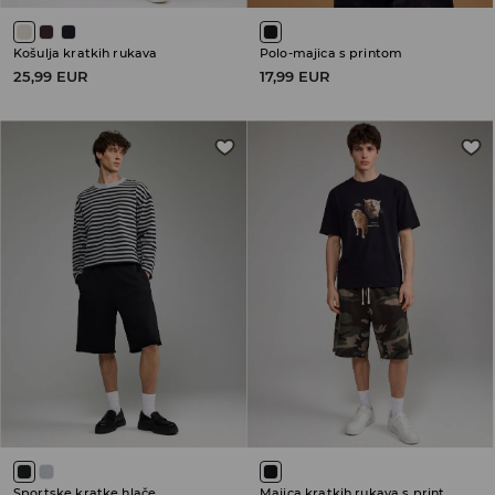
Košulja kratkih rukava
Polo-majica s printom
25,99 EUR
17,99 EUR
Sportske kratke hlače
Majica kratkih rukava s printom