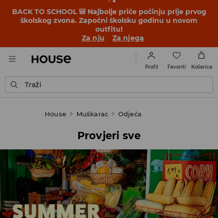
Sniženjima nije kraj! 🤍 ZAVRŠNO SNIŽENJE traje 🤍
Snizili smo cijene za više od 150 nova proizvoda.
Pogledaj!
Za nju
Za njega
Favoriti
Profil
Košarica
Traži
House
Muškarac
Odjeća
Provjeri sve