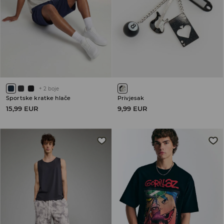
+
2
boje
Sportske kratke hlače
Privjesak
15,99 EUR
9,99 EUR