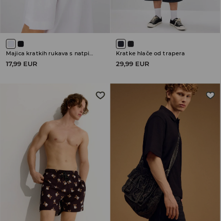
Majica kratkih rukava s natpisom
Kratke hlače od trapera
17,99 EUR
29,99 EUR