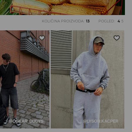
KOLIČINA PROIZVODA
:
13
POGLED
:
4
5