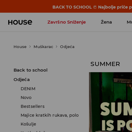
BACK TO SCHOOL
📒
Najbolje priče 
Završno Sniženje
Žena
M
House
Muškarac
Odjeća
SUMMER
Back to school
Odjeća
DENIM
Novo
Bestsellers
Majice kratkih rukava, polo
Košulje