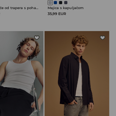
Kratke hlače od trapera s pohabanim porubima
Majica s kapuljačom
R
35,99 EUR