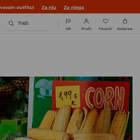
 novom outfitu!
Za nju
Za njega
Traži
HR
Profil
Favoriti
Košarica