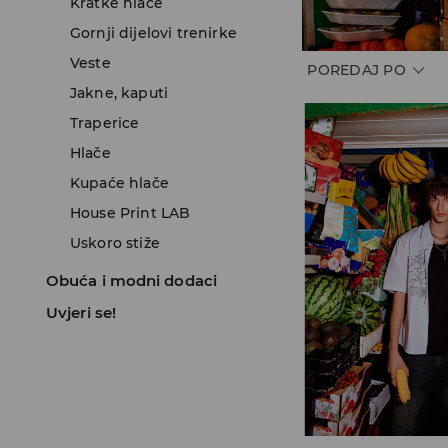
Kratke hlače
Gornji dijelovi trenirke
Veste
POREDAJ PO
Jakne, kaputi
Traperice
Hlače
Kupaće hlače
House Print LAB
Uskoro stiže
Obuća i modni dodaci
Uvjeri se!