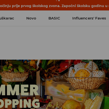
počinju prije prvog školskog zvona. Započni školsku godinu u
uškarac
Novo
BASIC
Influencers' Faves