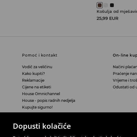
Košulja od mješavi
25,99 EUR
Pomoć i kontakt
On-line ku
Vodič za veličinu
Načini plaćan
Kako kupiti?
Praćenje na
Reklamacije
Vrijeme i tro
Cijene na etiketi
Odustati od 
House Omnichannel
House - popis radnih nedjelja
Kupujte sigurno!
Dopusti kolačiće
Pravna pitanja
LPP