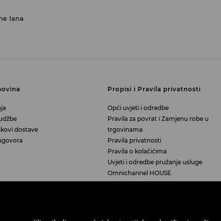
ne lana
povina
Propisi i Pravila privatnosti
ja
Opći uvjeti i odredbe
rudžbe
Pravila za povrat i Zamjenu robe u
škovi dostave
trgovinama
ugovora
Pravila privatnosti
Pravila o kolačićima
Uvjeti i odredbe pružanja usluge
Omnichannel HOUSE
Upravljanje kolačićima