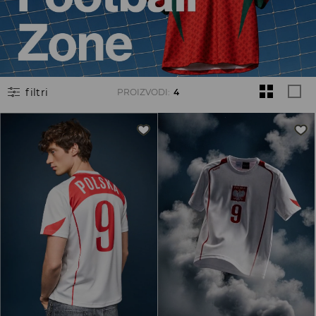
filtri
PROIZVODI
:
4