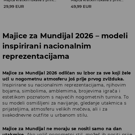
Majica kratkih rukava s printom Polska
Majica kratkih rukava s printom Real Madrid
29,99 EUR
49,99 EUR
Majice za Mundijal 2026 – modeli
inspirirani nacionalnim
reprezentacijama
Majice za Mundijal 2026 odličan su izbor za sve koji žele
ući u nogometnu atmosferu još prije prvog zvižduka.
Inspirirane su nacionalnim reprezentacijama, njihovim
bojama, simbolima, amblemima, brojevima igrača i
estetikom poznatom s najvećih nogometnih turnira. To
su modeli osmišljeni za navijanje, gledanje utakmica s
prijateljima, atmosferu velikih mečeva, ali i za
svakodnevne outfite u urbanom stilu.
Majice za Mundijal ne moraju se nositi samo na dan
utakmice.
Ako voliš nogometni stil, možeš ih nositi prije