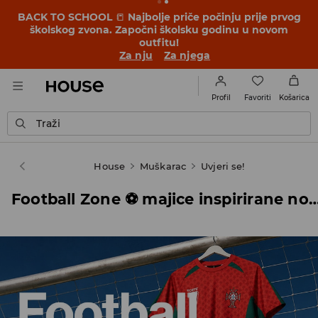
BACK TO SCHOOL
📒
Najbolje priče počinju prije prvog
školskog zvona. Započni školsku godinu u novom
outfitu!
Za nju
Za njega
Favoriti
Profil
Košarica
Traži
House
Muškarac
Uvjeri se!
Football Zone ⚽ majice inspirirane nogometnim re