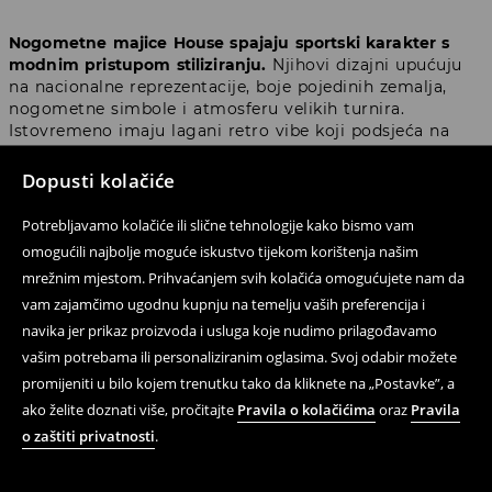
Nogometne majice House spajaju sportski karakter s
modnim pristupom stiliziranju.
Njihovi dizajni upućuju
na nacionalne reprezentacije, boje pojedinih zemalja,
nogometne simbole i atmosferu velikih turnira.
Istovremeno imaju lagani retro vibe koji podsjeća na
klasične majice s ranijih svjetskih prvenstava, oldschool
football i stadionsku estetiku 90-ih i početka 2000-ih.
Dopusti kolačiće
Nogometne majice House najbolje se mogu opisati kao
Potrebljavamo kolačiće ili slične tehnologije kako bismo vam
moderne nogometne majice s retro vibom
– inspirirane
omogućili najbolje moguće iskustvo tijekom korištenja našim
poviješću nogometa, ali dizajnirane tako da se uklapaju
mrežnim mjestom. Prihvaćanjem svih kolačića omogućujete nam da
u aktualne streetwear trendove. Zato dobro izgledaju uz
vam zajamčimo ugodnu kupnju na temelju vaših preferencija i
traperice, široke hlače, tenisice, cargo kratke hlače,
navika jer prikaz proizvoda i usluga koje nudimo prilagođavamo
hoodie ili sportsku jaknu.
vašim potrebama ili personaliziranim oglasima. Svoj odabir možete
promijeniti u bilo kojem trenutku tako da kliknete na „Postavke”, a
Među modelima možeš pronaći polo majice, klasične T-
shirt modele s okruglim izrezom i modele s V-izrezom.
ako želite doznati više, pročitajte
Pravila o kolačićima
oraz
Pravila
Ističu se kontrastnim detaljima, dinamičnim uzorcima,
o zaštiti privatnosti
.
vezenim amblemima, brojevima na leđima i bojama koje
se povezuju s konkretnim nacionalnim reprezentacijama.