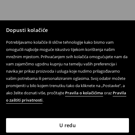
Dopusti kolačiće
Potrebljavamo kolačiće ili slične tehnologije kako bismo vam
omogućili najbolje moguće iskustvo tijekom korištenja našim
mrežnim mjestom. Prihvaćanjem svih kolačića omogućujete nam da
vam zajamčimo ugodnu kupnju na temelju vaših preferencija i
navika jer prikaz proizvoda i usluga koje nudimo prilagođavamo
vašim potrebama ili personaliziranim oglasima. Svoj odabir možete
promijeniti u bilo kojem trenutku tako da kliknete na „Postavke”, a
ako želite doznati više, pročitajte
Pravila o kolačićima
oraz
Pravila
o zaštiti privatnosti
.
U redu