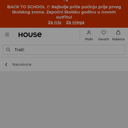
BACK TO SCHOOL
📒
Najbolje priče počinju prije prvog
školskog zvona. Započni školsku godinu u novom
outfitu!
Za nju
Za njega
Favoriti
Profil
Košarica
Traži
Narukvice