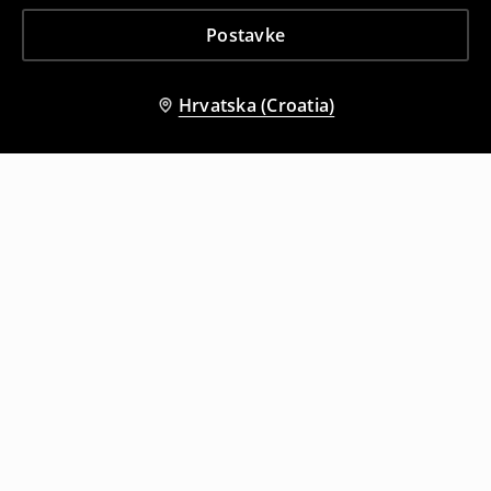
Postavke
Hrvatska (Croatia)
Drugi kupci su također odabrali