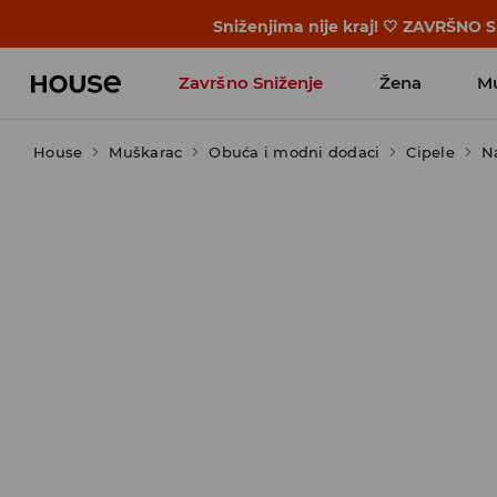
BACK TO SCHOOL 🎒 Najbolje priče po
Završno Sniženje
Žena
M
House
Muškarac
Obuća i modni dodaci
Cipele
N