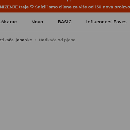
činju prije prvog školskog zvona. Započni školsku godinu u
uškarac
Novo
BASIC
Influencers' Faves
atikače, japanke
Natikače od pjene