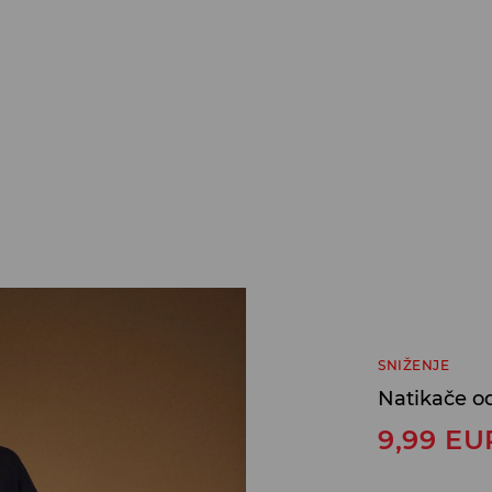
SNIŽENJE
Natikače o
9,99
EU