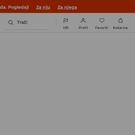
 novom outfitu!
Za nju
Za njega
Traži
HR
Profil
Favoriti
Košarica