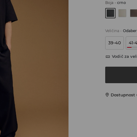
Boja
-
crno
Veličina
-
Odaberi
39-40
41-
Vodič za vel
Dostupnost u