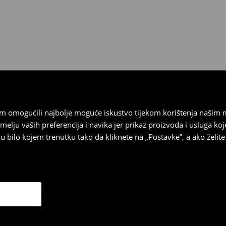
 biti vraćeni u roku od 30 dana
 u izvornom stanju, imati sve
ragove nošenja.
sebrand prodavaonici u
stupnog na našim stranicama,
vrata.
vam omogućili najbolje moguće iskustvo tijekom korištenja našim
u vaših preferencija i navika jer prikaz proizvoda i usluga k
 bilo kojem trenutku tako da kliknete na „Postavke”, a ako želite 