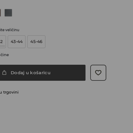
te veličinu
42
43-44
45-46
ičine
Dodaj u košaricu
 trgovini