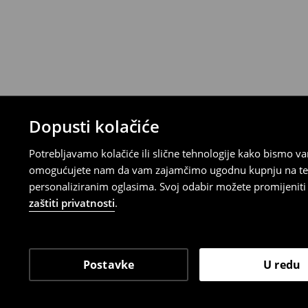
Proizvodi kupljeni u online trgovini mogu
od datuma isporuke. Proizvodi moraju biti
etikete, biti neoštećeni i ne smiju imati t
Povrat možete napraviti u bilo kojoj Hou
Republici Hrvatskoj ili putem obrasca do
gdje ćete odabrati metodu besplatnog po
⟶
Povrat i izmjene u E-Trgovini
Dopusti kolačiće
Potrebljavamo kolačiće ili slične tehnologije kako bismo 
omogućujete nam da vam zajamčimo ugodnu kupnju na temelj
personaliziranim oglasima. Svoj odabir možete promijeniti u
zaštiti privatnosti
.
Postavke
U redu