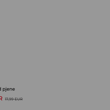
d pjene
R
17,99
EUR