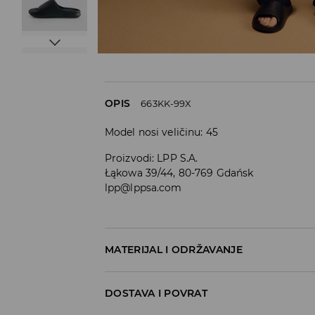
OPIS
663KK-99X
Model nosi veličinu: 45
Proizvodi
:
LPP S.A.
Łąkowa 39/44, 80-769 Gdańsk
lpp@lppsa.com
MATERIJAL I ODRŽAVANJE
GORNJI DIO
:
100% EVA
DOSTAVA I POVRAT
ULOŽAK
:
100% EVA
ĐON
:
100% EVA