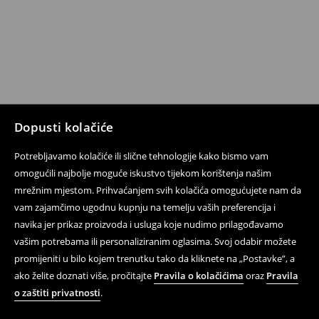
Dopusti kolačiće
Potrebljavamo kolačiće ili slične tehnologije kako bismo vam
omogućili najbolje moguće iskustvo tijekom korištenja našim
mrežnim mjestom. Prihvaćanjem svih kolačića omogućujete nam da
vam zajamčimo ugodnu kupnju na temelju vaših preferencija i
navika jer prikaz proizvoda i usluga koje nudimo prilagođavamo
vašim potrebama ili personaliziranim oglasima. Svoj odabir možete
promijeniti u bilo kojem trenutku tako da kliknete na „Postavke”, a
ako želite doznati više, pročitajte
Pravila o kolačićima
oraz
Pravila
o zaštiti privatnosti
.