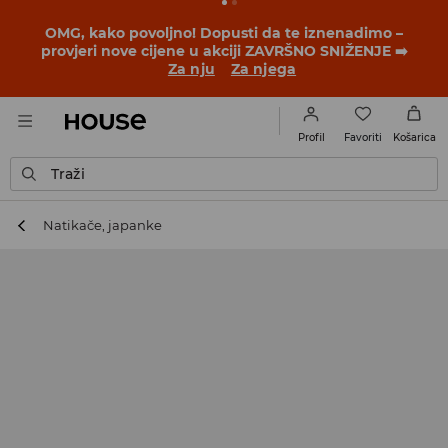
BACK TO SCHOOL
📒
Najbolje priče počinju prije prvog
školskog zvona. Započni školsku godinu u novom
outfitu!
Za nju
Za njega
Favoriti
Profil
Košarica
Traži
Natikače, japanke