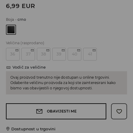
6,99
EUR
Boja
-
crno
Veličina
(rasprodano)
36
37
38
39
40
41
Vodič za veličine
Ovaj proizvod trenutno nije dostupan u online trgovini.
Odaberite veličinu proizvoda za koji ste zainteresirani kako
bismo vas obavijestili o njegovoj dostupnosti.
OBAVIJESTI ME
Dostupnost u trgovini