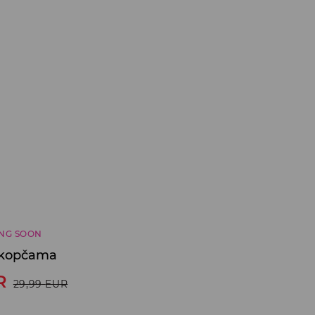
NG SOON
 kopčama
R
29,99
EUR