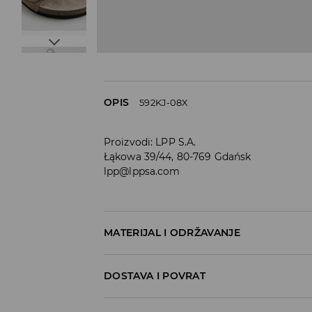
OPIS
592KJ-08X
Proizvodi
:
LPP S.A.
Łąkowa 39/44, 80-769 Gdańsk
lpp@lppsa.com
MATERIJAL I ODRŽAVANJE
GORNJI DIO
:
100% KOŽA
DOSTAVA I POVRAT
ULOŽAK
:
100% POLIESTERSKO VLAKNO
ĐON
:
100% EVA
Uvjeti dostave