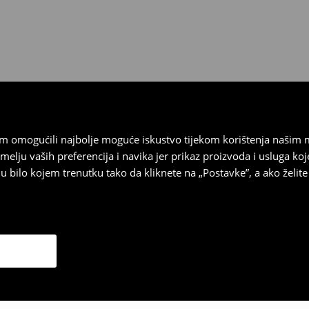
 biti vraćeni u roku od 30 dana
 u izvornom stanju, imati sve
ragove nošenja.
sebrand prodavaonici u
stupnog na našim stranicama,
vrata.
vam omogućili najbolje moguće iskustvo tijekom korištenja našim
u vaših preferencija i navika jer prikaz proizvoda i usluga k
 bilo kojem trenutku tako da kliknete na „Postavke”, a ako želite 