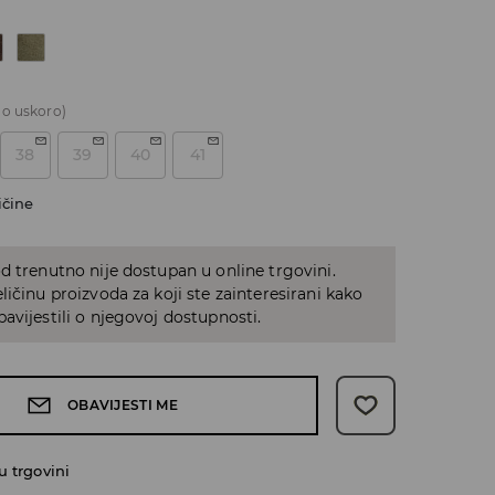
o uskoro)
38
39
40
41
ičine
d trenutno nije dostupan u online trgovini.
ličinu proizvoda za koji ste zainteresirani kako
avijestili o njegovoj dostupnosti.
OBAVIJESTI ME
 trgovini