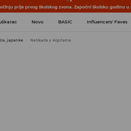
počinju prije prvog školskog zvona. Započni školsku godinu u
uškarac
Novo
BASIC
Influencers' Faves
če, japanke
Natikače s kopčama