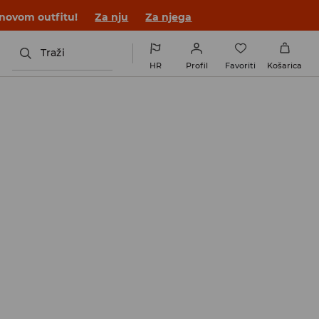
 novom outfitu!
Za nju
Za njega
Traži
HR
Profil
Favoriti
Košarica