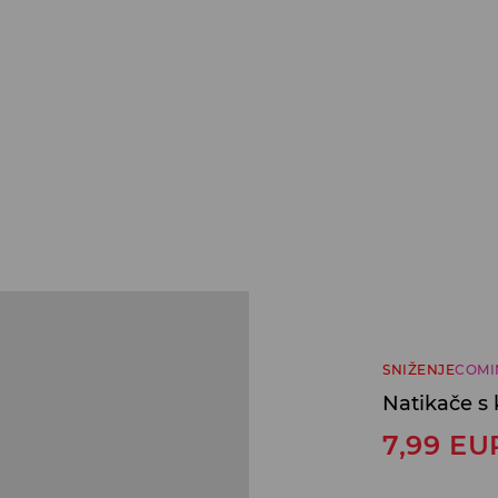
SNIŽENJE
COMI
Natikače s
7,99
EU