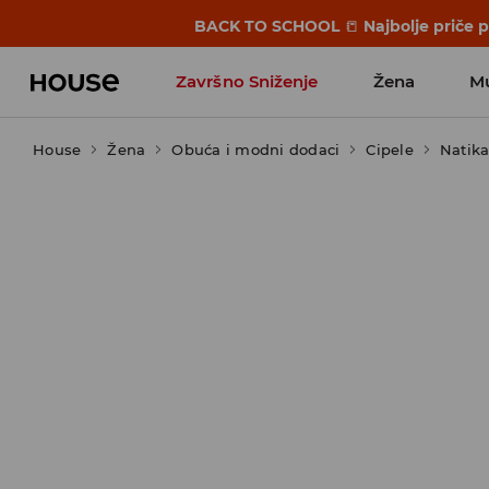
BACK TO SCHOOL
📒
Najbolje priče 
Završno Sniženje
Žena
M
House
Žena
Obuća i modni dodaci
Cipele
Natika