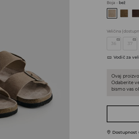
Boja
-
bež
Veličina
(dostupn
36
37
Vodič za vel
Ovaj proizvo
Odaberite ve
bismo vas ob
Dostupnost u