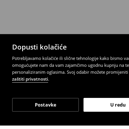
Proizvodi kupljeni u online trgovini mogu
od datuma isporuke. Proizvodi moraju biti
etikete, biti neoštećeni i ne smiju imati t
Povrat možete napraviti u bilo kojoj Hou
Republici Hrvatskoj ili putem obrasca do
gdje ćete odabrati metodu besplatnog po
⟶
Povrat i izmjene u E-Trgovini
Dopusti kolačiće
Potrebljavamo kolačiće ili slične tehnologije kako bismo 
omogućujete nam da vam zajamčimo ugodnu kupnju na temelj
personaliziranim oglasima. Svoj odabir možete promijeniti u
zaštiti privatnosti
.
Postavke
U redu