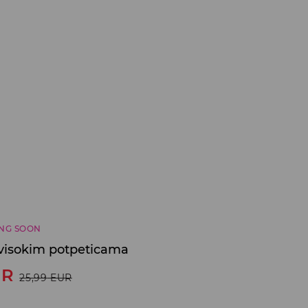
NG SOON
 visokim potpeticama
UR
25,99
EUR