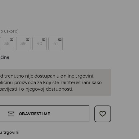
o uskoro)
38
39
40
41
ičine
d trenutno nije dostupan u online trgovini.
ličinu proizvoda za koji ste zainteresirani kako
avijestili o njegovoj dostupnosti.
OBAVIJESTI ME
 trgovini