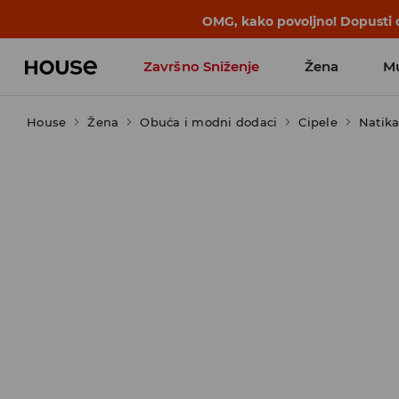
OMG, kako povoljno! Dopusti d
Završno Sniženje
Žena
M
House
Žena
Obuća i modni dodaci
Cipele
Natika