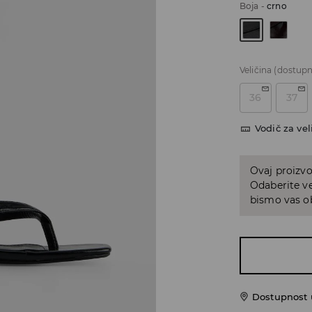
Boja
-
crno
Veličina
(dostupn
36
37
Vodič za vel
Ovaj proizvo
Odaberite ve
bismo vas ob
Dostupnost u