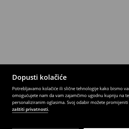
⟶
Metode dostave
Uvjeti povrata
Proizvodi kupljeni u online trgovini mogu
od datuma isporuke. Proizvodi moraju biti
etikete, biti neoštećeni i ne smiju imati t
Povrat možete napraviti u bilo kojoj Hou
Republici Hrvatskoj ili putem obrasca do
gdje ćete odabrati metodu besplatnog po
⟶
Povrat i izmjene u E-Trgovini
Dopusti kolačiće
Potrebljavamo kolačiće ili slične tehnologije kako bismo 
omogućujete nam da vam zajamčimo ugodnu kupnju na temelj
personaliziranim oglasima. Svoj odabir možete promijeniti u
zaštiti privatnosti
.