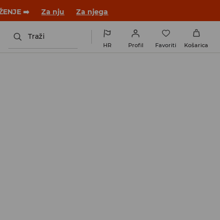
ŽENJE ➡️
Za nju
Za njega
Traži
HR
Profil
Favoriti
Košarica