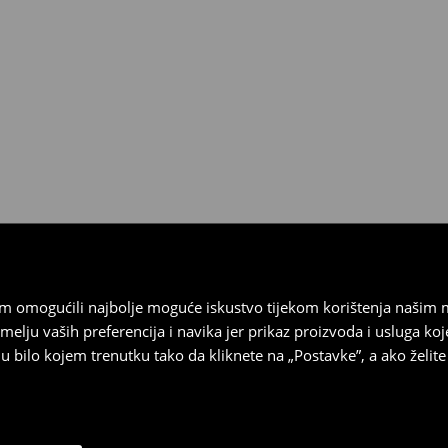
 biti vraćeni u roku od 30 dana
 u izvornom stanju, imati sve
ragove nošenja.
sebrand prodavaonici u
stupnog na našim stranicama,
vrata.
vam omogućili najbolje moguće iskustvo tijekom korištenja našim
u vaših preferencija i navika jer prikaz proizvoda i usluga k
 bilo kojem trenutku tako da kliknete na „Postavke”, a ako želite 