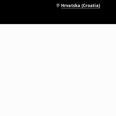
Hrvatska (Croatia)
Sandale s platformom
29
,
99
EUR