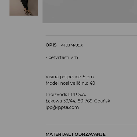
OPIS
419JM-99X
četvrtasti vrh
Visina potpetice: 5 cm
Model nosi veličinu: 40
Proizvodi
:
LPP S.A.
Łąkowa 39/44, 80-769 Gdańsk
lpp@lppsa.com
MATERIJAL I ODRŽAVANJE