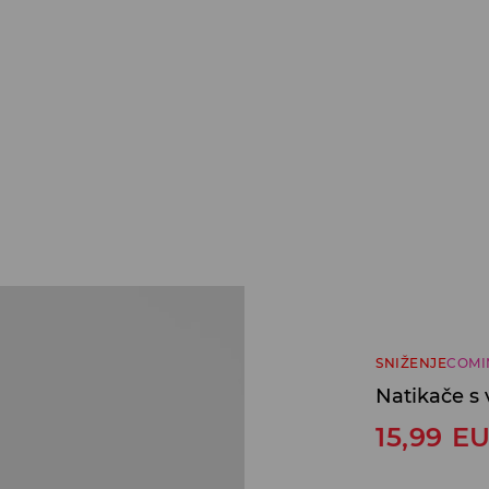
SNIŽENJE
COMI
Natikače s
15,99
E