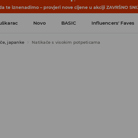
a te iznenadimo – provjeri nove cijene u akciji ZAVRŠNO SNI
uškarac
Novo
BASIC
Influencers' Faves
če, japanke
Natikače s visokim potpeticama