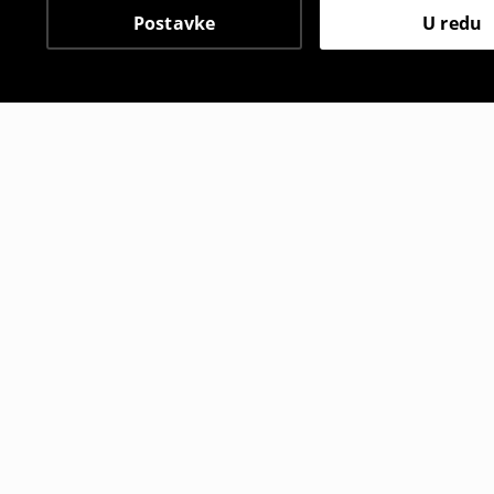
Postavke
U redu
Drugi kupci su također
Japanke
Natikače s
29
,
99
EUR
35
,
99
EUR