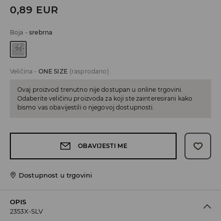
0,89
EUR
Boja
-
srebrna
Veličina
-
ONE SIZE
(rasprodano)
Ovaj proizvod trenutno nije dostupan u online trgovini.
Odaberite veličinu proizvoda za koji ste zainteresirani kako
bismo vas obavijestili o njegovoj dostupnosti.
OBAVIJESTI ME
Dostupnost u trgovini
OPIS
2353X-SLV