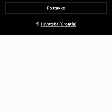
Postavke
Hrvatska (Croatia)
Drugi kupci su također odabrali