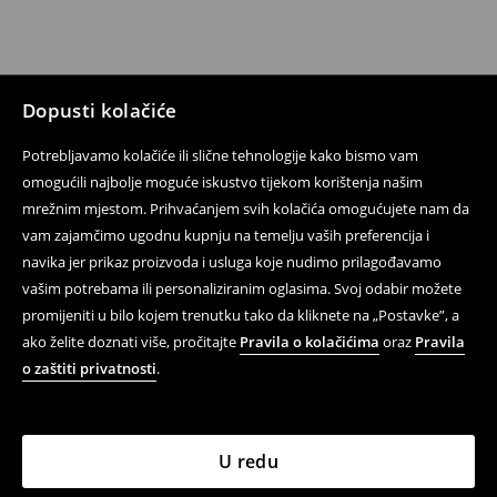
Dopusti kolačiće
Potrebljavamo kolačiće ili slične tehnologije kako bismo vam
omogućili najbolje moguće iskustvo tijekom korištenja našim
mrežnim mjestom. Prihvaćanjem svih kolačića omogućujete nam da
vam zajamčimo ugodnu kupnju na temelju vaših preferencija i
navika jer prikaz proizvoda i usluga koje nudimo prilagođavamo
vašim potrebama ili personaliziranim oglasima. Svoj odabir možete
promijeniti u bilo kojem trenutku tako da kliknete na „Postavke”, a
ako želite doznati više, pročitajte
Pravila o kolačićima
oraz
Pravila
o zaštiti privatnosti
.
U redu