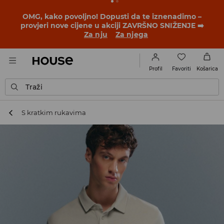
BACK TO SCHOOL
📒
Najbolje priče počinju prije prvog
školskog zvona. Započni školsku godinu u novom
outfitu!
Za nju
Za njega
Favoriti
Profil
Košarica
Traži
S kratkim rukavima