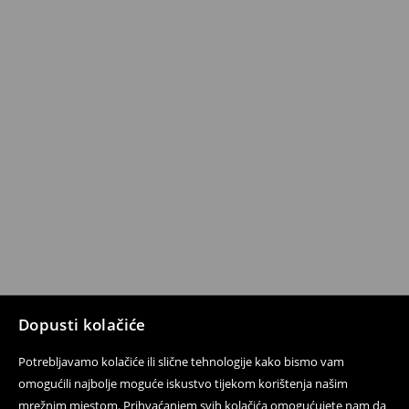
Dopusti kolačiće
Potrebljavamo kolačiće ili slične tehnologije kako bismo vam
omogućili najbolje moguće iskustvo tijekom korištenja našim
mrežnim mjestom. Prihvaćanjem svih kolačića omogućujete nam da