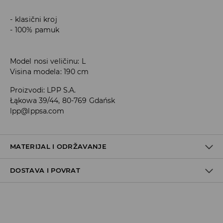
klasični kroj
100% pamuk
Model nosi veličinu: L
Visina modela: 190 cm
Proizvodi
:
LPP S.A.
Łąkowa 39/44, 80-769 Gdańsk
lpp@lppsa.com
MATERIJAL I ODRŽAVANJE
DOSTAVA I POVRAT
100% PAMUK
Uvjeti dostave
Zbog velikog broja narudžbi je trenutno rok za dostavu