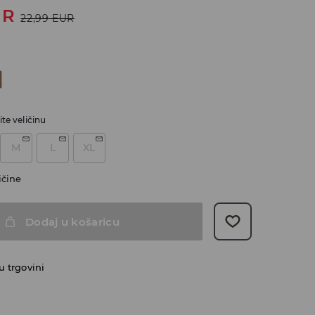
UR
22,99
EUR
te veličinu
M
L
XL
ičine
Dodaj u košaricu
 trgovini