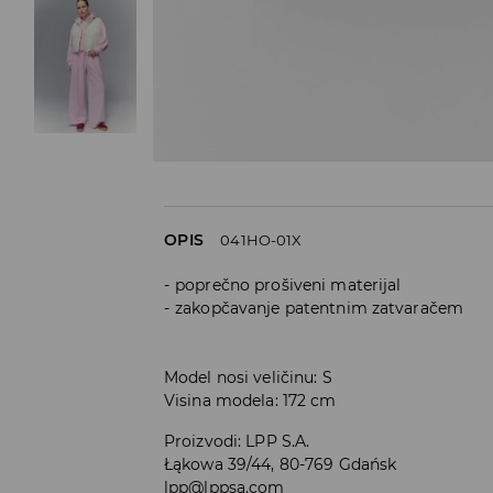
OPIS
041HO-01X
poprečno prošiveni materijal
zakopčavanje patentnim zatvaračem
Model nosi veličinu: S
Visina modela: 172 cm
Proizvodi
:
LPP S.A.
Łąkowa 39/44, 80-769 Gdańsk
lpp@lppsa.com