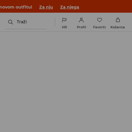
 novom outfitu!
Za nju
Za njega
Traži
HR
Profil
Favoriti
Košarica