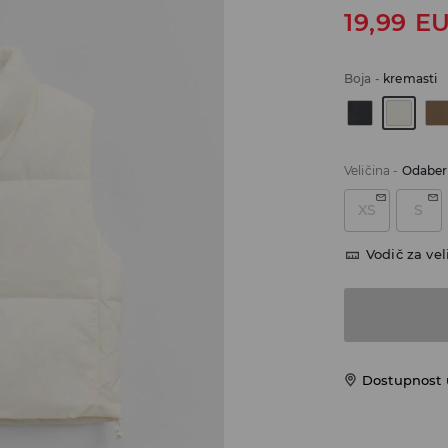
19,99
E
Boja
-
kremasti
Veličina
-
Odaberi
XS
S
Vodič za vel
Dostupnost u