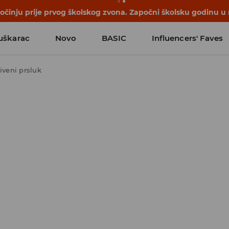
počinju prije prvog školskog zvona. Započni školsku godinu u
uškarac
Novo
BASIC
Influencers' Faves
iveni prsluk