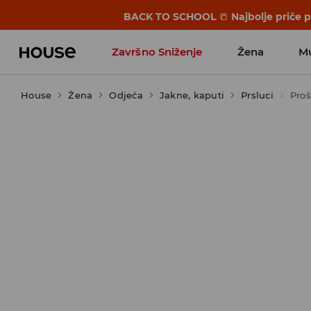
BACK TO SCHOOL
📒
Najbolje priče 
Završno Sniženje
Žena
M
House
Žena
Odjeća
Jakne, kaputi
Prsluci
Proš