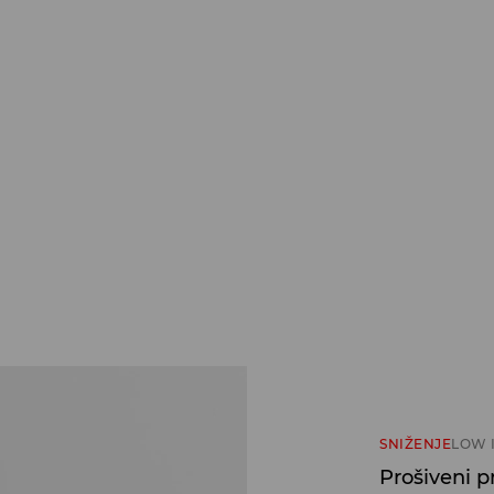
SNIŽENJE
LOW 
Prošiveni p