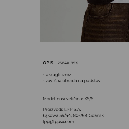
OPIS
236AK-99X
okrugli izrez
završna obrada na podstavi
Model nosi veličinu: XS/S
Proizvodi
:
LPP S.A.
Łąkowa 39/44, 80-769 Gdańsk
lpp@lppsa.com