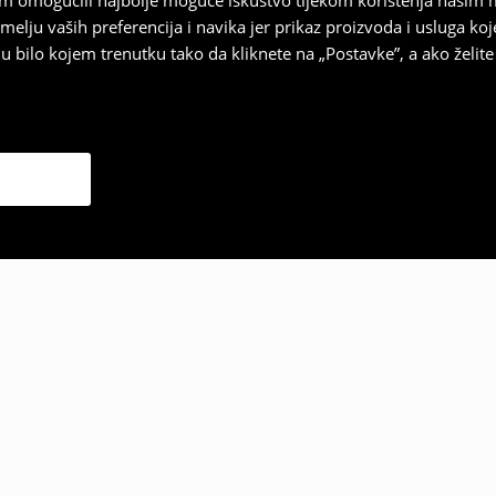
vam omogućili najbolje moguće iskustvo tijekom korištenja našim
u vaših preferencija i navika jer prikaz proizvoda i usluga k
 bilo kojem trenutku tako da kliknete na „Postavke”, a ako želite 
 odabrali