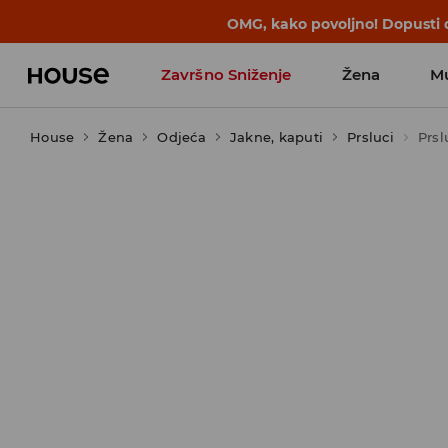
OMG, kako povoljno! Dopusti d
Završno Sniženje
Žena
M
House
Žena
Odjeća
Jakne, kaputi
Prsluci
Prsl