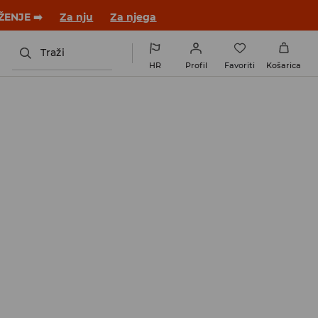
ŽENJE ➡️
Za nju
Za njega
Traži
HR
Profil
Favoriti
Košarica