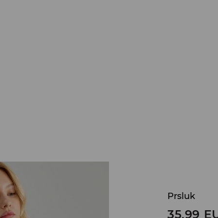
Prsluk
35,99
E