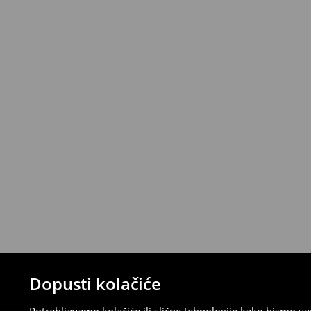
Standardni kurir
(5-7 radni dani)
6,99 EUR
/ Gotovina prilikom dostave
Narudžbe od 46 EUR i više isporučuju se b
⟶
Metode dostave
Uvjeti povrata
Proizvodi kupljeni u online trgovini mogu
od datuma isporuke. Proizvodi moraju biti
etikete, biti neoštećeni i ne smiju imati t
Povrat možete napraviti u bilo kojoj Hou
Republici Hrvatskoj ili putem obrasca do
gdje ćete odabrati metodu besplatnog po
⟶
Povrat i izmjene u E-Trgovini
Dopusti kolačiće