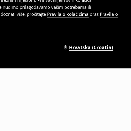
 mrežnim mjestom. Prihvaćanjem svih kolačića
oje nudimo prilagođavamo vašim potrebama ili
doznati više, pročitajte
Pravila o kolačićima
oraz
Pravila o
Hrvatska (Croatia)