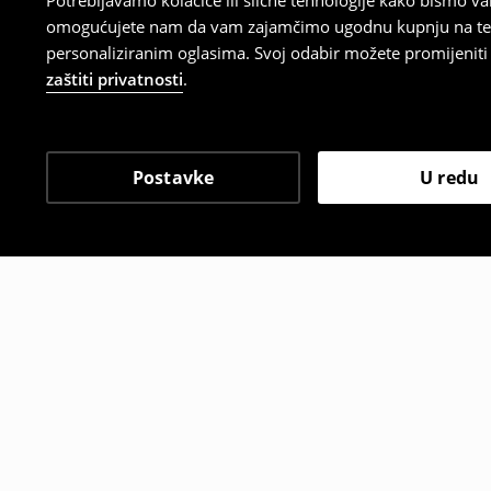
Potrebljavamo kolačiće ili slične tehnologije kako bismo 
omogućujete nam da vam zajamčimo ugodnu kupnju na temelj
personaliziranim oglasima. Svoj odabir možete promijeniti u
zaštiti privatnosti
.
Postavke
U redu
Drugi kupci su također