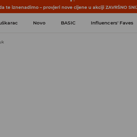
a te iznenadimo – provjeri nove cijene u akciji ZAVRŠNO SNI
uškarac
Novo
BASIC
Influencers' Faves
uk