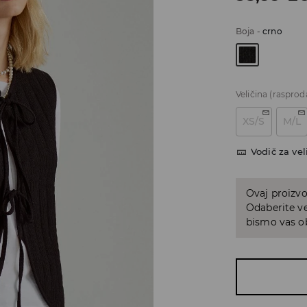
Boja
-
crno
Veličina
(rasprod
XS/S
M/L
Vodič za vel
Ovaj proizvo
Odaberite ve
bismo vas ob