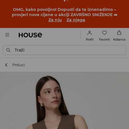
OMG, kako povoljno! Dopusti da te iznenadimo –
provjeri nove cijene u akciji ZAVRŠNO SNIŽENJE ➡️
Za nju
Za njega
Favoriti
Profil
Košarica
Traži
Prsluci