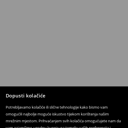
Dopusti kolačiće
Potrebljavamo kolačiće ili slične tehnologije kako bismo vam
omogućili najbolje moguće iskustvo tijekom korištenja našim
mrežnim mjestom. Prihvaćanjem svih kolačića omogućujete nam da
vam zajamčimo ugodnu kupnju na temelju vaših preferencija i