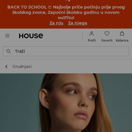
BACK TO SCHOOL
📒
Najbolje priče počinju prije prvog
školskog zvona. Započni školsku godinu u novom
outfitu!
Za nju
Za njega
Favoriti
Profil
Košarica
Traži
Grudnjaci