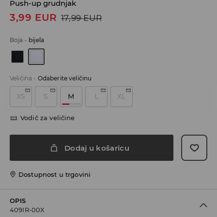
Push-up grudnjak
3,99
EUR
17,99
EUR
Boja
-
bijela
Veličina
-
Odaberite veličinu
XS
S
M
L
XL
Vodič za veličine
Dodaj u košaricu
Dostupnost u trgovini
OPIS
409IR-00X