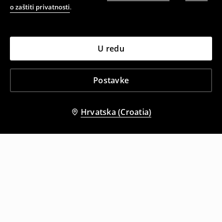
o zaštiti privatnosti
.
U redu
Postavke
Hrvatska (Croatia)