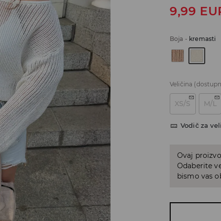
9,99
EU
Boja
-
kremasti
Veličina
(dostupn
XS/S
M/L
Vodič za vel
Ovaj proizvo
Odaberite ve
bismo vas ob