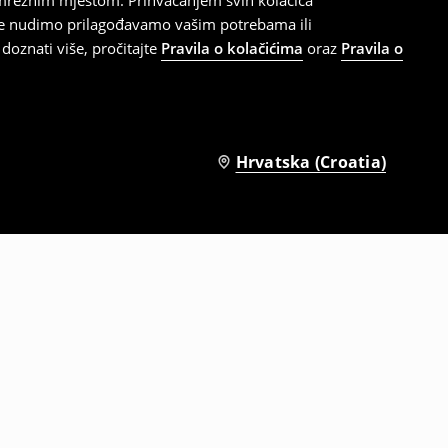
 mrežnim mjestom. Prihvaćanjem svih kolačića
oje nudimo prilagođavamo vašim potrebama ili
doznati više, pročitajte
Pravila o kolačićima
oraz
Pravila o
Hrvatska (Croatia)