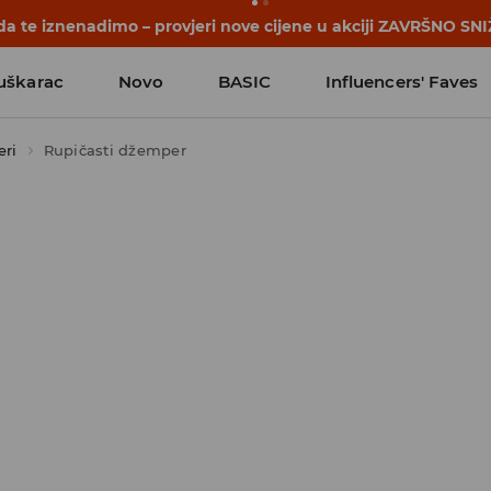
počinju prije prvog školskog zvona. Započni školsku godinu u
uškarac
Novo
BASIC
Influencers' Faves
ri
Rupičasti džemper