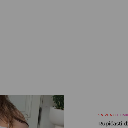
SNIŽENJE
COMI
Rupičasti 