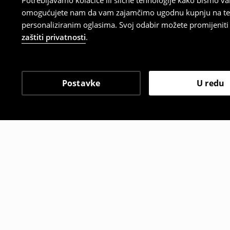
Potrebljavamo kolačiće ili slične tehnologije kako bismo 
omogućujete nam da vam zajamčimo ugodnu kupnju na temelj
personaliziranim oglasima. Svoj odabir možete promijeniti u
zaštiti privatnosti
.
Postavke
U redu
Drugi kupci su također