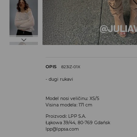
OPIS
823IZ-01X
dugi rukavi
Model nosi veličinu: XS/S
Visina modela: 171 cm
Proizvodi
:
LPP S.A.
Łąkowa 39/44, 80-769 Gdańsk
lpp@lppsa.com