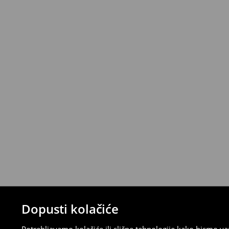
Standardni kurir
(5-7 radni dani)
6,99 EUR
/ Gotovina prilikom dostave
Narudžbe od 46 EUR i više isporučuju se b
⟶
Metode dostave
Uvjeti povrata
Proizvodi kupljeni u online trgovini mogu
od datuma isporuke. Proizvodi moraju biti
etikete, biti neoštećeni i ne smiju imati t
Povrat možete napraviti u bilo kojoj Hou
Republici Hrvatskoj ili putem obrasca do
gdje ćete odabrati metodu besplatnog po
⟶
Povrat i izmjene u E-Trgovini
Dopusti kolačiće