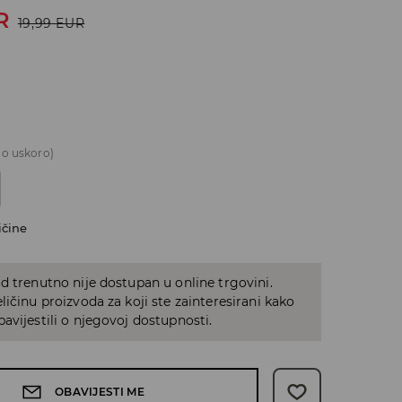
R
19,99
EUR
o uskoro)
ičine
d trenutno nije dostupan u online trgovini.
ličinu proizvoda za koji ste zainteresirani kako
avijestili o njegovoj dostupnosti.
OBAVIJESTI ME