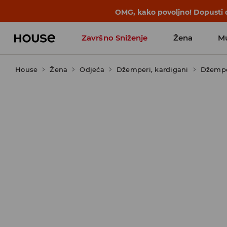
BACK TO SCHOOL
📒
Najbolje priče 
Završno Sniženje
Žena
M
House
Žena
Odjeća
Džemperi, kardigani
Džempe