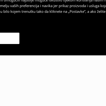
vam omogućili najbolje moguće iskustvo tijekom korištenja našim
u vaših preferencija i navika jer prikaz proizvoda i usluga k
 bilo kojem trenutku tako da kliknete na „Postavke”, a ako želite 
 odabrali