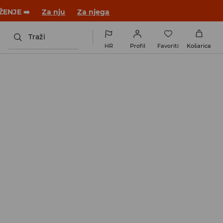
 novom outfitu!
Za nju
Za njega
Traži
HR
Profil
Favoriti
Košarica