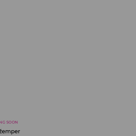
NG SOON
džemper