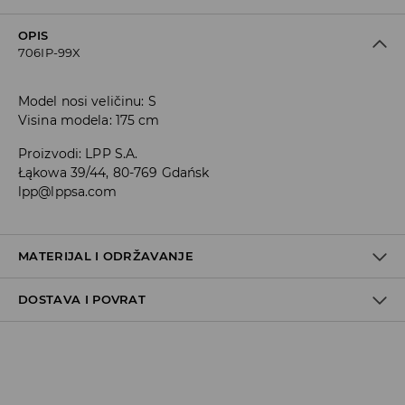
OPIS
706IP-99X
Model nosi veličinu: S
Visina modela: 175 cm
Proizvodi
:
LPP S.A.
Łąkowa 39/44, 80-769 Gdańsk
lpp@lppsa.com
MATERIJAL I ODRŽAVANJE
DOSTAVA I POVRAT
PRVA TKANINA
:
90% VISKOZNO VLAKNO, 10% POLIESTERSKO
VLAKNO
PRVA PODSTAVA
:
80% POLIESTERSKO VLAKNO, 20% PAMUK
Uvjeti dostave
PRATI ODVOJENO ILI SA SLIČNO OBOJENIM
Zbog velikog broja narudžbi je trenutno rok za dostavu
ZABRANJENO BIJELJENJE