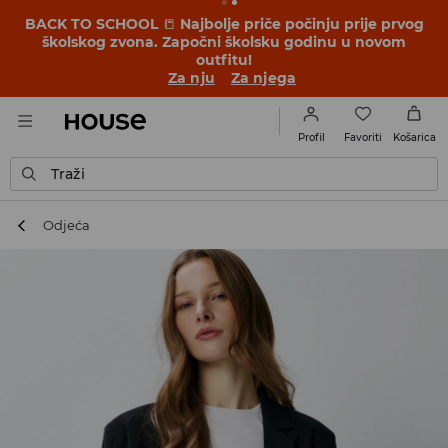
BACK TO SCHOOL
📒
Najbolje priče počinju prije prvog
školskog zvona. Započni školsku godinu u novom
outfitu!
Za nju
Za njega
Favoriti
Profil
Košarica
Traži
Odjeća