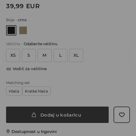
39,99
EUR
Boja
-
crno
Veličina
-
Odaberite veličinu
XS
S
M
L
XL
Vodič za veličine
Matching set
Hlača
Kratke hlače
Dodaj u košaricu
Dostupnost u trgovini