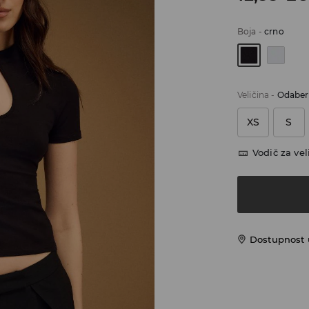
Boja
-
crno
Veličina
-
Odaberi
XS
S
Vodič za vel
Dostupnost u