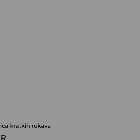
jica kratkih rukava
UR