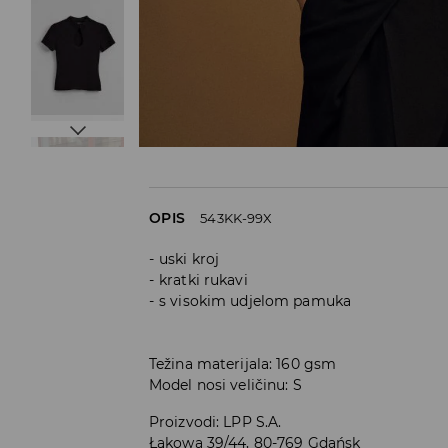
OPIS
543KK-99X
uski kroj
kratki rukavi
s visokim udjelom pamuka
Težina materijala: 160 gsm
Model nosi veličinu: S
Proizvodi
:
LPP S.A.
Łąkowa 39/44, 80-769 Gdańsk