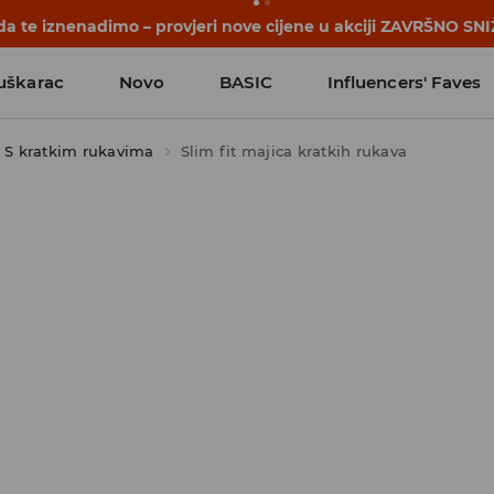
počinju prije prvog školskog zvona. Započni školsku godinu u
uškarac
Novo
BASIC
Influencers' Faves
S kratkim rukavima
Slim fit majica kratkih rukava