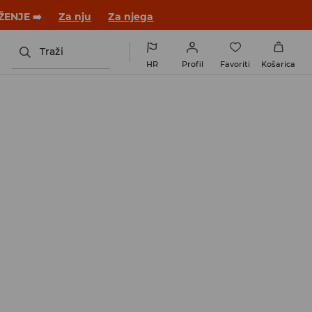
 novom outfitu!
Za nju
Za njega
Traži
HR
Profil
Favoriti
Košarica