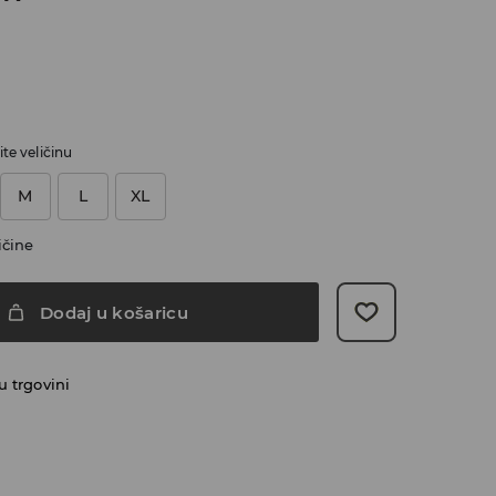
te veličinu
M
L
XL
ičine
Dodaj u košaricu
 trgovini