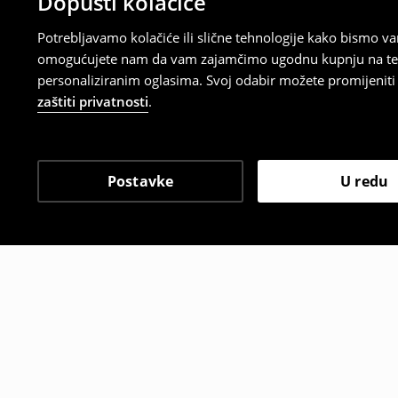
Dopusti kolačiće
Potrebljavamo kolačiće ili slične tehnologije kako bismo 
omogućujete nam da vam zajamčimo ugodnu kupnju na temelj
personaliziranim oglasima. Svoj odabir možete promijeniti u
zaštiti privatnosti
.
Postavke
U redu