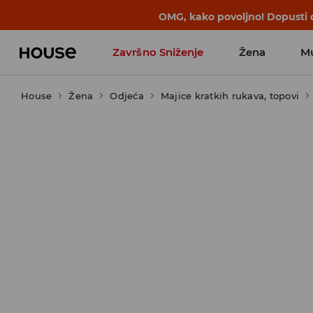
BACK TO SCHOOL
📒
Najbolje priče 
Završno Sniženje
Žena
M
House
Žena
Odjeća
Majice kratkih rukava, topovi