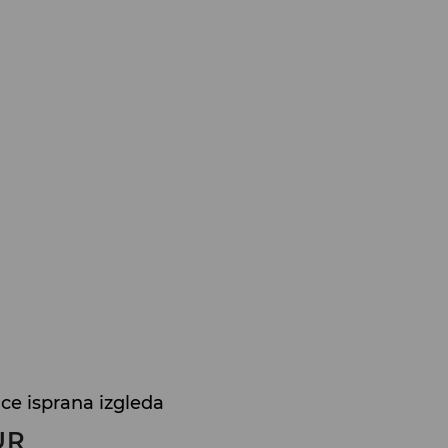
ice isprana izgleda
UR