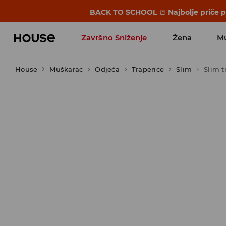
BACK TO SCHOOL
📒
Najbolje priče 
Završno Sniženje
Žena
M
House
Muškarac
Odjeća
Traperice
Slim
Slim t