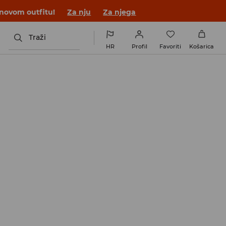
 novom outfitu!
Za nju
Za njega
Traži
HR
Profil
Favoriti
Košarica