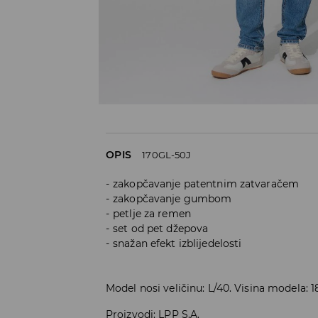
OPIS
170GL-50J
zakopčavanje patentnim zatvaračem
zakopčavanje gumbom
petlje za remen
set od pet džepova
snažan efekt izblijedelosti
Model nosi veličinu: L/40. Visina modela: 
Proizvodi
:
LPP S.A.