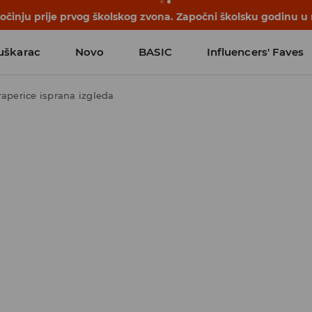
počinju prije prvog školskog zvona. Započni školsku godinu u
uškarac
Novo
BASIC
Influencers' Faves
raperice isprana izgleda