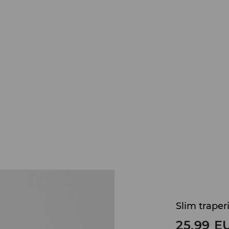
Slim traper
25,99
E