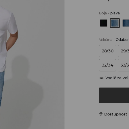
Boja
-
plava
Veličina
-
Odaberi
28/30
29/
32/34
33/
Vodič za vel
Dostupnost u