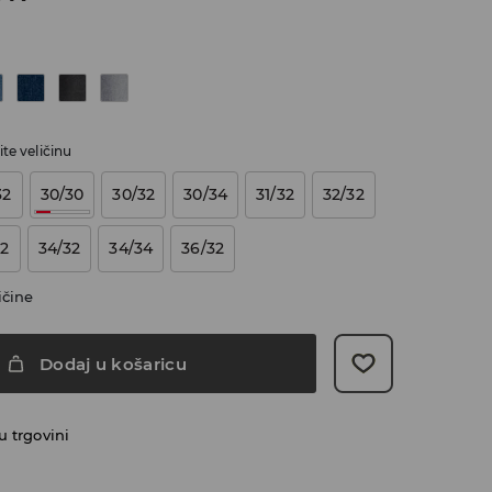
te veličinu
32
30/30
30/32
30/34
31/32
32/32
32
34/32
34/34
36/32
ičine
Dodaj u košaricu
 trgovini