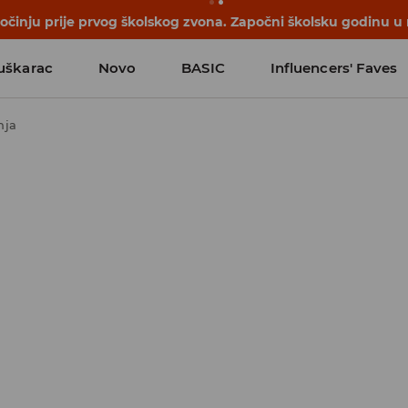
počinju prije prvog školskog zvona. Započni školsku godinu u
uškarac
Novo
BASIC
Influencers' Faves
nja