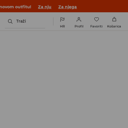
 novom outfitu!
Za nju
Za njega
Traži
HR
Profil
Favoriti
Košarica