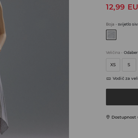
12,99
E
Boja
-
svijetlo siv
Veličina
-
Odaberi
XS
S
Vodič za vel
Dostupnost u