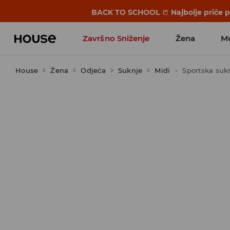
BACK TO SCHOOL
📒
Najbolje priče 
Završno Sniženje
Žena
M
House
Žena
Odjeća
Suknje
Midi
Sportska suk