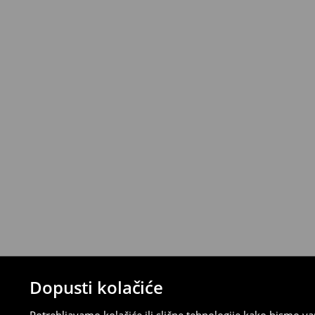
Standardni kurir
(5-7 radni dani)
6,99 EUR
/ Gotovina prilikom dostave
Narudžbe od 46 EUR i više isporučuju se b
⟶
Metode dostave
Uvjeti povrata
Proizvodi kupljeni u online trgovini mogu
od datuma isporuke. Proizvodi moraju biti
etikete, biti neoštećeni i ne smiju imati t
Povrat možete napraviti u bilo kojoj Hou
Republici Hrvatskoj ili putem obrasca do
gdje ćete odabrati metodu besplatnog po
⟶
Povrat i izmjene u E-Trgovini
Dopusti kolačiće