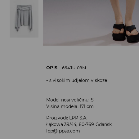
OPIS
664JU-09M
s visokim udjelom viskoze
Model nosi veličinu: S
Visina modela: 171 cm
Proizvodi
:
LPP S.A.
Łąkowa 39/44, 80-769 Gdańsk
lpp@lppsa.com