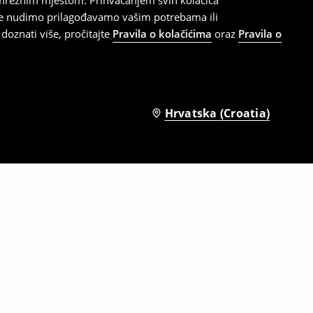
 mrežnim mjestom. Prihvaćanjem svih kolačića
oje nudimo prilagođavamo vašim potrebama ili
doznati više, pročitajte
Pravila o kolačićima
oraz
Pravila o
Hrvatska (Croatia)