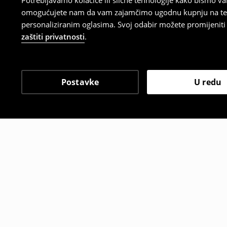
Potrebljavamo kolačiće ili slične tehnologije kako bismo 
omogućujete nam da vam zajamčimo ugodnu kupnju na temelj
personaliziranim oglasima. Svoj odabir možete promijeniti u
zaštiti privatnosti
.
Postavke
U redu
Drugi kupci su također