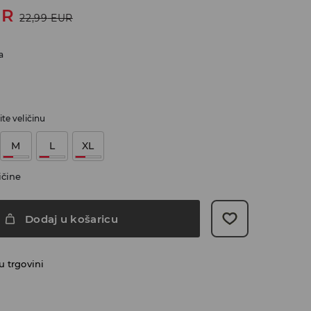
UR
22,99
EUR
a
te veličinu
M
L
XL
ičine
Dodaj u košaricu
 trgovini