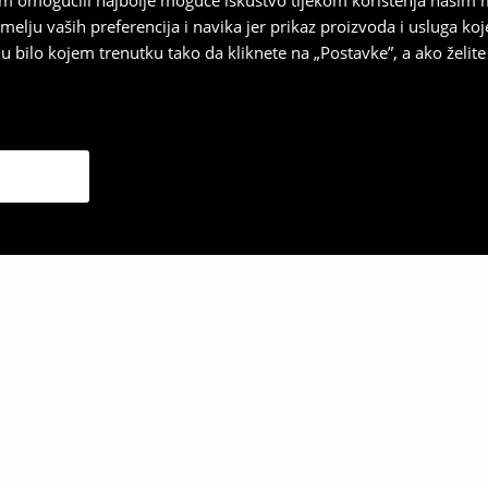
vam omogućili najbolje moguće iskustvo tijekom korištenja našim
u vaših preferencija i navika jer prikaz proizvoda i usluga k
 bilo kojem trenutku tako da kliknete na „Postavke”, a ako želite 
 odabrali