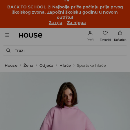
BACK TO SCHOOL
📒
Najbolje priče počinju prije prvog
školskog zvona. Započni školsku godinu u novom
outfitu!
Za nju
Za njega
Favoriti
Profil
Košarica
Traži
House
Žena
Odjeća
Hlače
Sportske hlače