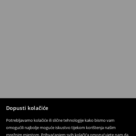
Dopusti kolačiće
Potrebljavamo kolačiće ili slične tehnologije kako bismo vam
omogućili najbolje moguće iskustvo tijekom korištenja našim
mrežnim mjestom. Prihvaćanjem svih kolačića omogućujete nam da