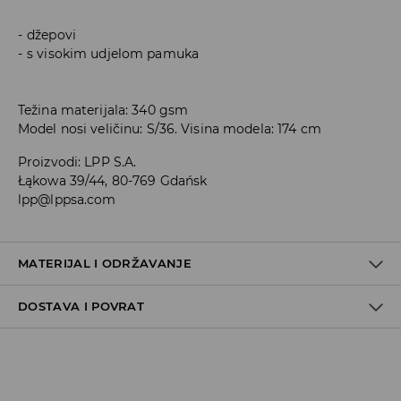
džepovi
s visokim udjelom pamuka
Težina materijala: 340 gsm
Model nosi veličinu: S/36. Visina modela: 174 cm
Proizvodi
:
LPP S.A.
Łąkowa 39/44, 80-769 Gdańsk
lpp@lppsa.com
MATERIJAL I ODRŽAVANJE
DOSTAVA I POVRAT
PRVA TKANINA
:
60% PAMUK, 40% POLIESTERSKO VLAKNO
GLAČATI NA NAOPAKOJ STRANI
Uvjeti dostave
ZABRANJENO BIJELJENJE
Zbog velikog broja narudžbi je trenutno rok za dostavu
MAKSIMALNA TEMPERATURA PRANJA 30° C, JAKO