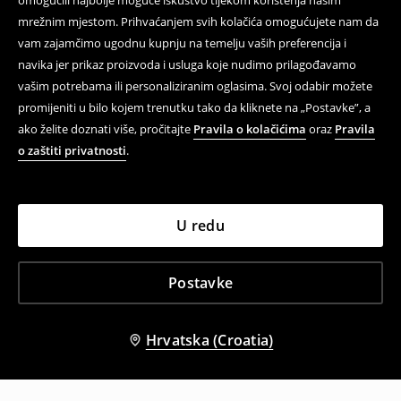
omogućili najbolje moguće iskustvo tijekom korištenja našim
mrežnim mjestom. Prihvaćanjem svih kolačića omogućujete nam da
vam zajamčimo ugodnu kupnju na temelju vaših preferencija i
navika jer prikaz proizvoda i usluga koje nudimo prilagođavamo
vašim potrebama ili personaliziranim oglasima. Svoj odabir možete
promijeniti u bilo kojem trenutku tako da kliknete na „Postavke”, a
ako želite doznati više, pročitajte
Pravila o kolačićima
oraz
Pravila
o zaštiti privatnosti
.
U redu
Postavke
Hrvatska (Croatia)