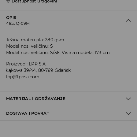
Dostupnost u trgovini
OPIS
485JQ-09M
Težina materijala: 280 gsm
Model nosi veličinu: S
Model nosi veličinu: S/36. Visina modela: 173 cm
Proizvodi
:
LPP S.A.
Łąkowa 39/44, 80-769 Gdańsk
lpp@lppsa.com
MATERIJAL I ODRŽAVANJE
DOSTAVA I POVRAT
PRVA TKANINA
:
60% PAMUK, 40% POLIESTERSKO VLAKNO
NE GLAČATI PRETISKE I DEKORATIVNE ELEMENTE
Uvjeti dostave
ZABRANJENO BIJELJENJE