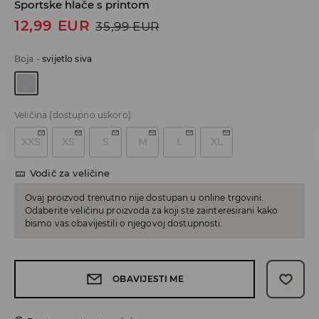
Sportske hlače s printom
12,99
EUR
35,99
EUR
Boja
-
svijetlo siva
Veličina
(dostupno uskoro)
XXS
XS
S
M
L
XL
Vodič za veličine
Ovaj proizvod trenutno nije dostupan u online trgovini.
Odaberite veličinu proizvoda za koji ste zainteresirani kako
bismo vas obavijestili o njegovoj dostupnosti.
OBAVIJESTI ME