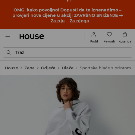
BACK TO SCHOOL
📒
Najbolje priče počinju prije prvog
školskog zvona. Započni školsku godinu u novom
outfitu!
Za nju
Za njega
Favoriti
Profil
Košarica
Traži
House
Žena
Odjeća
Hlače
Sportske hlače s printom