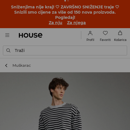
BACK TO SCHOOL 🎒 Najbolje priče počinju prije prvog
školskog zvona. Započni školsku godinu u novom
outfitu!
Za nju
Za njega
Favoriti
Profil
Košarica
Traži
Muškarac