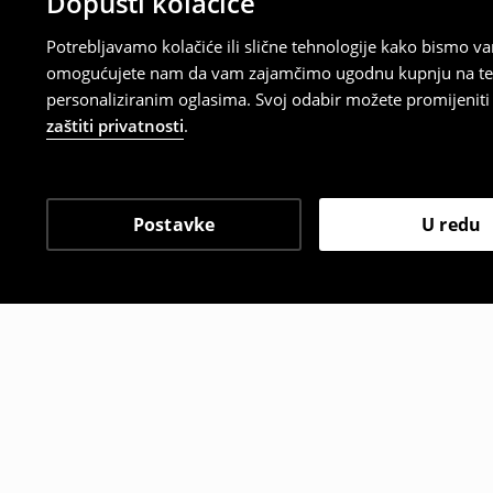
Dopusti kolačiće
Potrebljavamo kolačiće ili slične tehnologije kako bismo 
omogućujete nam da vam zajamčimo ugodnu kupnju na temelj
personaliziranim oglasima. Svoj odabir možete promijeniti u
zaštiti privatnosti
.
Postavke
U redu