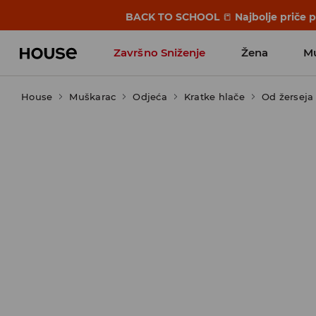
BACK TO SCHOOL
📒
Najbolje priče 
Završno Sniženje
Žena
M
House
Muškarac
Odjeća
Kratke hlače
Od žerseja