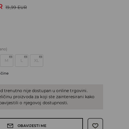
R
19,99
EUR
ano)
M
L
XL
ičine
d trenutno nije dostupan u online trgovini.
ličinu proizvoda za koji ste zainteresirani kako
avijestili o njegovoj dostupnosti.
OBAVIJESTI ME