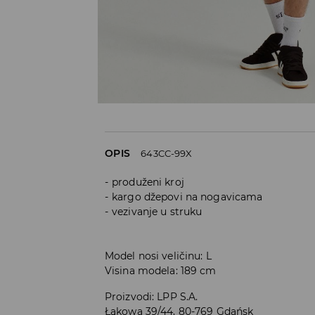
OPIS
643CC-99X
produženi kroj
kargo džepovi na nogavicama
vezivanje u struku
Model nosi veličinu: L
Visina modela: 189 cm
Proizvodi
:
LPP S.A.
Łąkowa 39/44, 80-769 Gdańsk