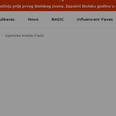
počinju prije prvog školskog zvona. Započni školsku godinu u
uškarac
Novo
BASIC
Influencers' Faves
Sportske kratke hlače