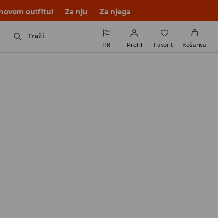
 novom outfitu!
Za nju
Za njega
Traži
HR
Profil
Favoriti
Košarica