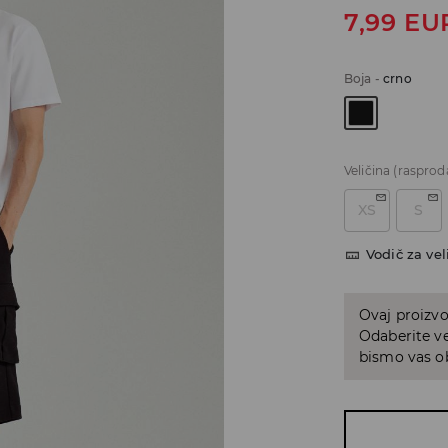
7,99
EU
Boja
-
crno
Veličina
(rasprod
XS
S
Vodič za vel
Ovaj proizvo
Odaberite ve
bismo vas ob