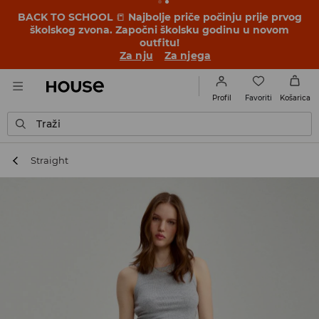
BACK TO SCHOOL
📒
Najbolje priče počinju prije prvog
školskog zvona. Započni školsku godinu u novom
outfitu!
Za nju
Za njega
Favoriti
Profil
Košarica
Traži
Straight