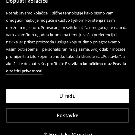
Dopusti kolačiće
Potrebljavamo kolačiće ili slične tehnologije kako bismo vam
omogućili najbolje moguće iskustvo tijekom korištenja našim
mrežnim mjestom. Prihvaćanjem svih kolačića omogućujete nam da
vam zajamčimo ugodnu kupnju na temelju vaših preferencija i
navika jer prikaz proizvoda i usluga koje nudimo prilagođavamo
vašim potrebama ili personaliziranim oglasima. Svoj odabir možete
promijeniti u bilo kojem trenutku tako da kliknete na „Postavke”, a
ako želite doznati više, pročitajte
Pravila o kolačićima
oraz
Pravila
o zaštiti privatnosti
.
U redu
Postavke
Hrvatska (Croatia)