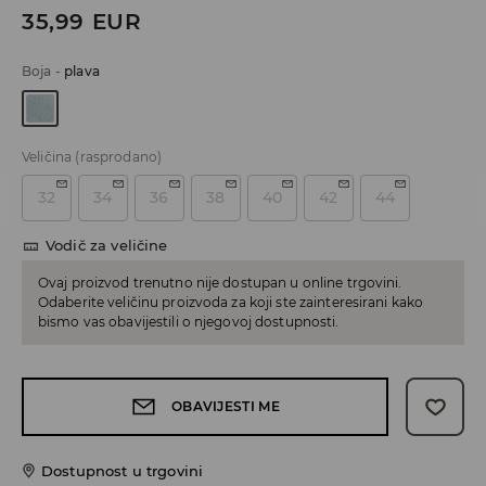
35,99
EUR
Boja
-
plava
Veličina
(rasprodano)
32
34
36
38
40
42
44
Vodič za veličine
Ovaj proizvod trenutno nije dostupan u online trgovini.
Odaberite veličinu proizvoda za koji ste zainteresirani kako
bismo vas obavijestili o njegovoj dostupnosti.
OBAVIJESTI ME
Dostupnost u trgovini