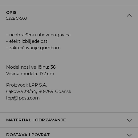
OPIS
532EC-50J
neobrađeni rubovi nogavica
efekt izblijedelosti
zakopčavanje gumbom
Model nosi veličinu: 36
Visina modela: 172 cm
Proizvodi
:
LPP S.A.
Łąkowa 39/44, 80-769 Gdańsk
lpp@lppsa.com
MATERIJAL I ODRŽAVANJE
DOSTAVA I POVRAT
Materijal I
:
100% PAMUK