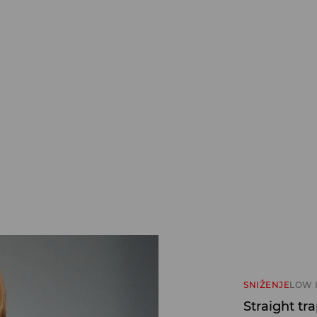
SNIŽENJE
LOW 
Straight tr