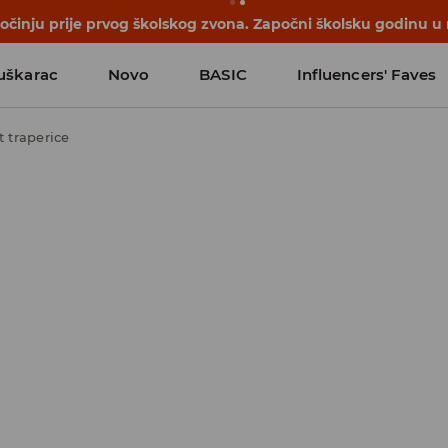
počinju prije prvog školskog zvona. Započni školsku godinu u
uškarac
Novo
BASIC
Influencers' Faves
t traperice