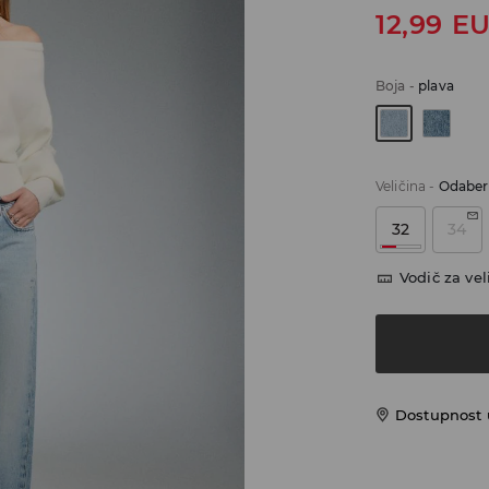
12,99
E
Boja
-
plava
Veličina
-
Odaberi
32
34
Vodič za vel
Dostupnost u