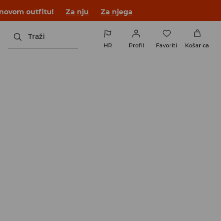
 novom outfitu!
Za nju
Za njega
Traži
HR
Profil
Favoriti
Košarica