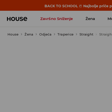
BACK TO SCHOOL
📒
Najbolje priče 
Završno Sniženje
Žena
M
House
Žena
Odjeća
Traperice
Straight
Straigh