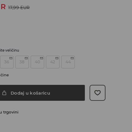
UR
17,99
EUR
te veličinu
36
38
40
42
44
ičine
Dodaj u košaricu
 trgovini