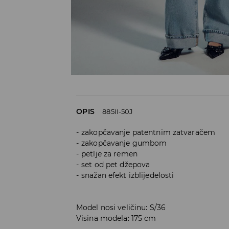
OPIS
885II-50J
zakopčavanje patentnim zatvaračem
zakopčavanje gumbom
petlje za remen
set od pet džepova
snažan efekt izblijedelosti
Model nosi veličinu: S/36
Visina modela: 175 cm