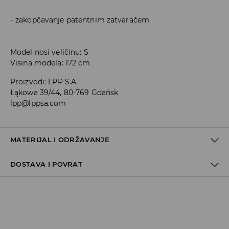
zakopčavanje patentnim zatvaračem
Model nosi veličinu: S
Visina modela: 172 cm
Proizvodi
:
LPP S.A.
Łąkowa 39/44, 80-769 Gdańsk
lpp@lppsa.com
MATERIJAL I ODRŽAVANJE
DOSTAVA I POVRAT
PRVA TKANINA
:
100% PAMUK
Uvjeti dostave
Zbog velikog broja narudžbi je trenutno rok za dostavu
5-7 radnih dana. Hvala na razumijevanju