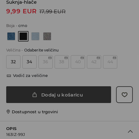
Suknja-hlače
9,99
EUR
17,99
EUR
Boja
-
crno
Veličina
-
Odaberite veličinu
32
34
36
38
40
42
44
Vodič za veličine
Dodaj u košaricu
Dostupnost u trgovini
OPIS
163IZ-99J