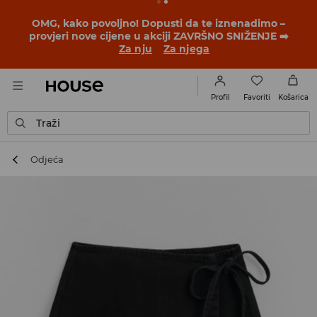
BACK TO SCHOOL
📒
Najbolje priče počinju prije prvog
školskog zvona. Započni školsku godinu u novom
outfitu!
Za nju
Za njega
Favoriti
Profil
Košarica
Traži
Odjeća