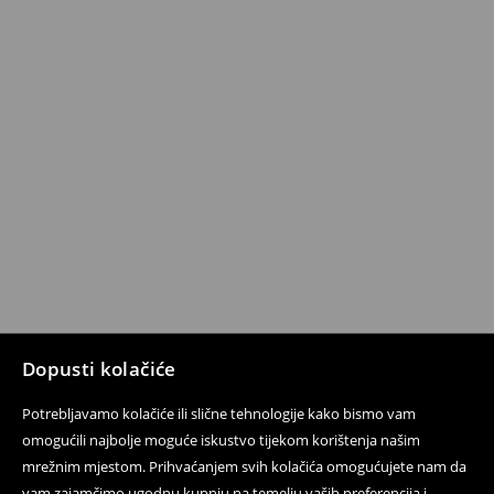
Dopusti kolačiće
Potrebljavamo kolačiće ili slične tehnologije kako bismo vam
omogućili najbolje moguće iskustvo tijekom korištenja našim
mrežnim mjestom. Prihvaćanjem svih kolačića omogućujete nam da
vam zajamčimo ugodnu kupnju na temelju vaših preferencija i