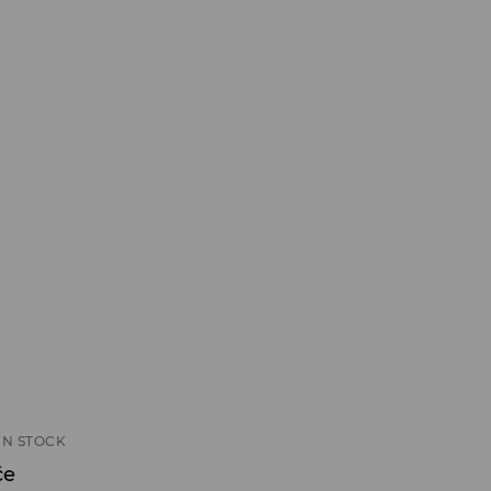
IN STOCK
če