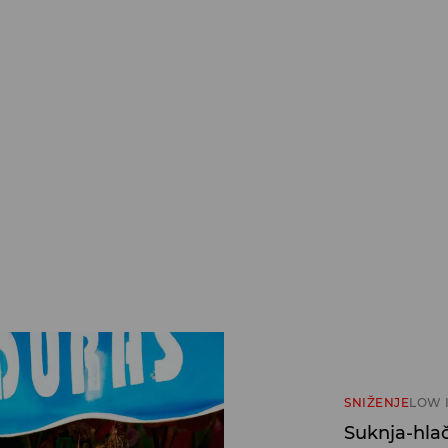
SNIŽENJE
LOW 
Suknja-hla