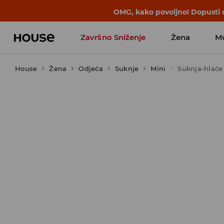
OMG, kako povoljno! Dopusti d
Završno Sniženje
Žena
M
House
Žena
Odjeća
Suknje
Mini
Suknja-hlače