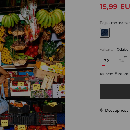
15,99
E
Boja
-
mornarsko
Veličina
-
Odaberi
32
34
Vodič za vel
Dostupnost u