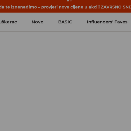
a te iznenadimo – provjeri nove cijene u akciji ZAVRŠNO SNI
uškarac
Novo
BASIC
Influencers' Faves