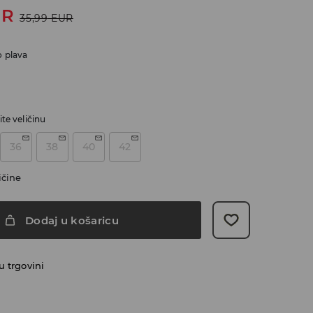
UR
35,99
EUR
 plava
te veličinu
36
38
40
42
ičine
Dodaj u košaricu
 trgovini