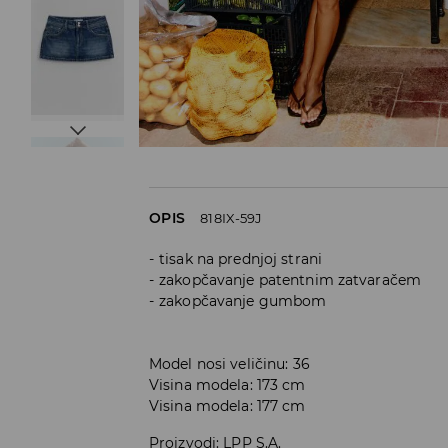
OPIS
818IX-59J
tisak na prednjoj strani
zakopčavanje patentnim zatvaračem
zakopčavanje gumbom
Model nosi veličinu: 36
Visina modela: 173 cm
Visina modela: 177 cm
Proizvodi
:
LPP S.A.