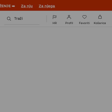
ŽENJE ➡️
Za nju
Za njega
Traži
HR
Profil
Favoriti
Košarica