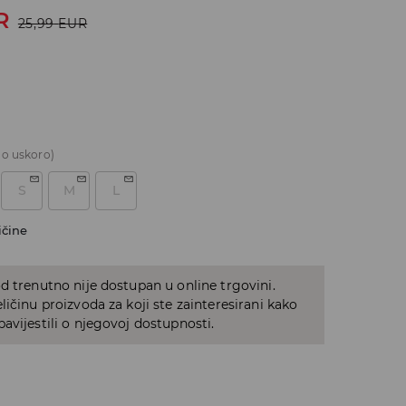
R
25,99
EUR
o uskoro)
S
M
L
ičine
d trenutno nije dostupan u online trgovini.
ličinu proizvoda za koji ste zainteresirani kako
avijestili o njegovoj dostupnosti.