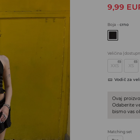
9,99
EU
Boja
-
crno
Veličina
(dostupn
XXS
XS
Vodič za vel
Ovaj proizvo
Odaberite ve
bismo vas ob
Matching set