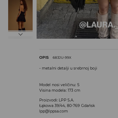
OPIS
683JU-99X
metalni detalji u srebrnoj boji
Model nosi veličinu: S
Visina modela: 173 cm
Proizvodi
:
LPP S.A.
Łąkowa 39/44, 80-769 Gdańsk
lpp@lppsa.com