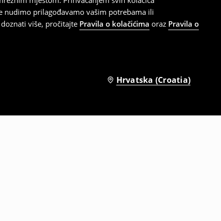
 mrežnim mjestom. Prihvaćanjem svih kolačića
oje nudimo prilagođavamo vašim potrebama ili
doznati više, pročitajte
Pravila o kolačićima
oraz
Pravila o
Hrvatska (Croatia)