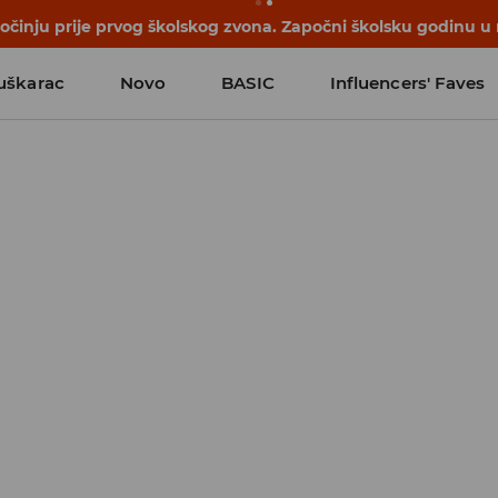
počinju prije prvog školskog zvona. Započni školsku godinu u
uškarac
Novo
BASIC
Influencers' Faves