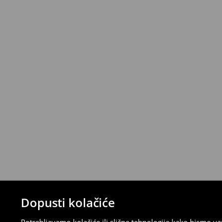
Standardni kurir
(5-7 radni dani)
6,99 EUR
/ Gotovina prilikom dostave
Narudžbe od 46 EUR i više isporučuju se b
⟶
Metode dostave
Uvjeti povrata
Proizvodi kupljeni u online trgovini mogu
od datuma isporuke. Proizvodi moraju biti
etikete, biti neoštećeni i ne smiju imati t
Povrat možete napraviti u bilo kojoj Hou
Republici Hrvatskoj ili putem obrasca do
gdje ćete odabrati metodu besplatnog po
⟶
Povrat i izmjene u E-Trgovini
Dopusti kolačiće