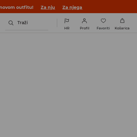
 novom outfitu!
Za nju
Za njega
Traži
HR
Profil
Favoriti
Košarica