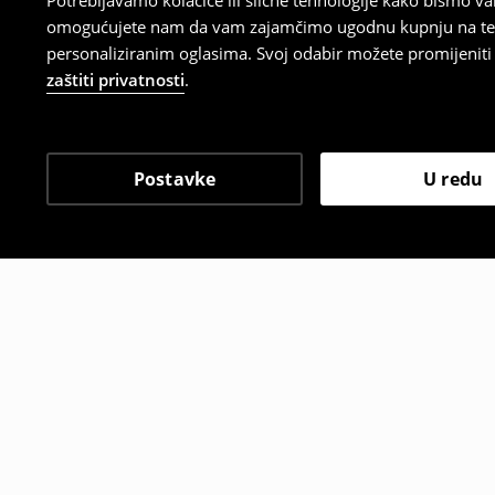
Potrebljavamo kolačiće ili slične tehnologije kako bismo 
omogućujete nam da vam zajamčimo ugodnu kupnju na temelj
personaliziranim oglasima. Svoj odabir možete promijeniti u
zaštiti privatnosti
.
Postavke
U redu
Drugi kupci su također