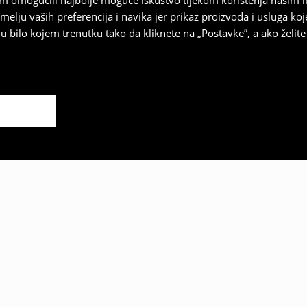
vam omogućili najbolje moguće iskustvo tijekom korištenja našim
u vaših preferencija i navika jer prikaz proizvoda i usluga k
 bilo kojem trenutku tako da kliknete na „Postavke”, a ako želite 
 odabrali