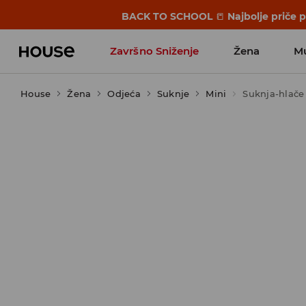
BACK TO SCHOOL
📒
Najbolje priče 
Završno Sniženje
Žena
M
House
Žena
Odjeća
Suknje
Mini
Suknja-hlače