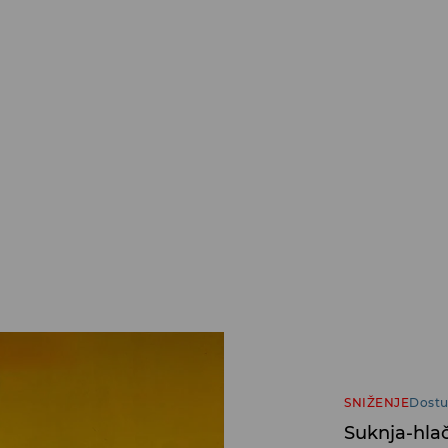
SNIŽENJE
Dostu
Suknja-hla