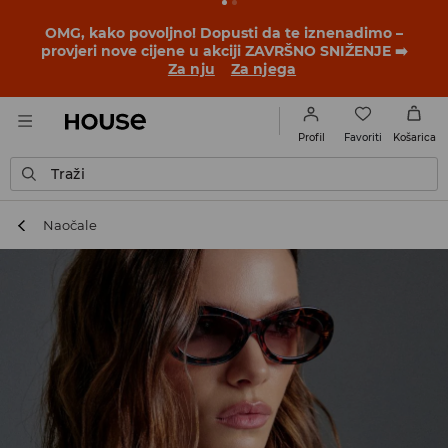
BACK TO SCHOOL
📒
Najbolje priče počinju prije prvog
školskog zvona. Započni školsku godinu u novom
outfitu!
Za nju
Za njega
Favoriti
Profil
Košarica
Traži
Naočale