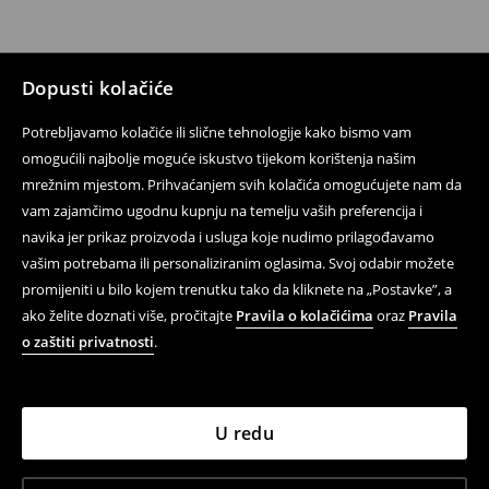
Dopusti kolačiće
Potrebljavamo kolačiće ili slične tehnologije kako bismo vam
omogućili najbolje moguće iskustvo tijekom korištenja našim
mrežnim mjestom. Prihvaćanjem svih kolačića omogućujete nam da
vam zajamčimo ugodnu kupnju na temelju vaših preferencija i
navika jer prikaz proizvoda i usluga koje nudimo prilagođavamo
vašim potrebama ili personaliziranim oglasima. Svoj odabir možete
promijeniti u bilo kojem trenutku tako da kliknete na „Postavke”, a
ako želite doznati više, pročitajte
Pravila o kolačićima
oraz
Pravila
o zaštiti privatnosti
.
U redu