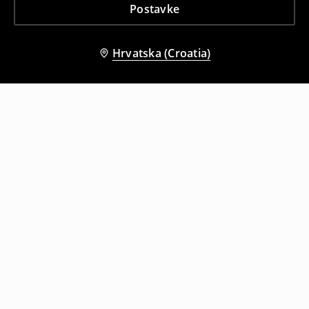
Postavke
Hrvatska (Croatia)
Drugi kupci su također odabrali