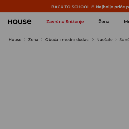
BACK TO SCHOOL
📒
Najbolje priče 
Završno Sniženje
Žena
M
House
Žena
Obuća i modni dodaci
Naočale
Sunč