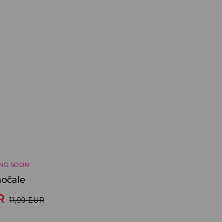
NG SOON
očale
R
11,99
EUR