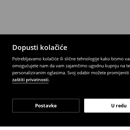
Proizvodi kupljeni u online trgovini mogu
od datuma isporuke. Proizvodi moraju biti
etikete, biti neoštećeni i ne smiju imati t
Povrat možete napraviti u bilo kojoj Hou
Republici Hrvatskoj ili putem obrasca do
gdje ćete odabrati metodu besplatnog po
⟶
Povrat i izmjene u E-Trgovini
Dopusti kolačiće
Potrebljavamo kolačiće ili slične tehnologije kako bismo 
omogućujete nam da vam zajamčimo ugodnu kupnju na temelj
personaliziranim oglasima. Svoj odabir možete promijeniti u
zaštiti privatnosti
.
Postavke
U redu