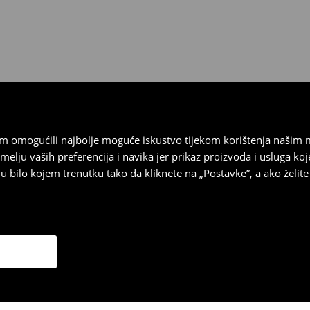
 biti vraćeni u roku od 30 dana
 u izvornom stanju, imati sve
ragove nošenja.
sebrand prodavaonici u
stupnog na našim stranicama,
vrata.
vam omogućili najbolje moguće iskustvo tijekom korištenja našim
u vaših preferencija i navika jer prikaz proizvoda i usluga k
 bilo kojem trenutku tako da kliknete na „Postavke”, a ako želite 