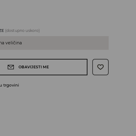
ZE
(dostupno uskoro)
na veličina
OBAVIJESTI ME
 trgovini