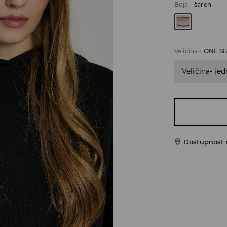
Boja
-
šaren
Veličina
-
ONE SI
Veličina- jed
Dostupnost u