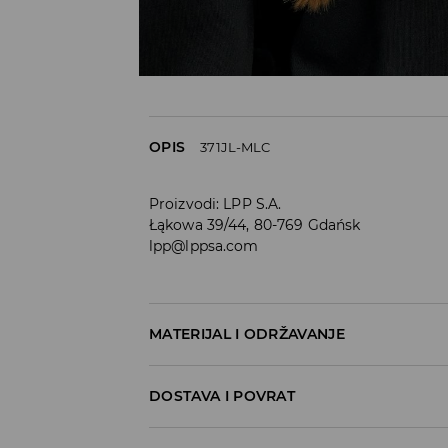
OPIS
371JL-MLC
Proizvodi
:
LPP S.A.
Łąkowa 39/44, 80-769 Gdańsk
lpp@lppsa.com
MATERIJAL I ODRŽAVANJE
60% POLIKARBONAT, 40% AKRILNO VLAKNO
DOSTAVA I POVRAT
Uvjeti dostave