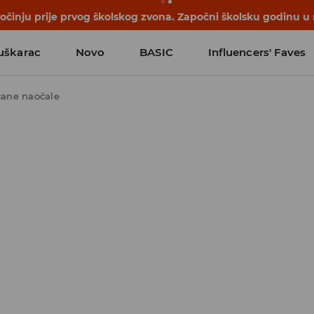
počinju prije prvog školskog zvona. Započni školsku godinu u
uškarac
Novo
BASIC
Influencers' Faves
ane naočale