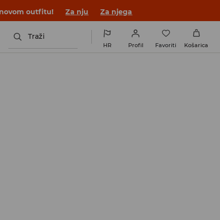
 novom outfitu!
Za nju
Za njega
Traži
HR
Profil
Favoriti
Košarica